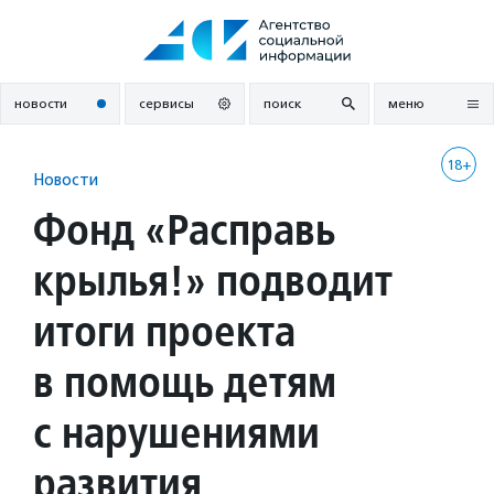
Перейти
к
содержанию
новости
сервисы
поиск
меню
18+
Новости
Фонд «Расправь
крылья!» подводит
итоги проекта
в помощь детям
с нарушениями
развития