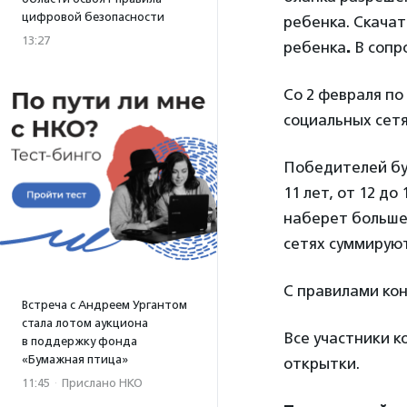
цифровой безопасности
ребенка. Скача
13:27
ребенка
.
В сопр
Со 2 февраля по
социальных сет
Победителей буд
11 лет, от 12 д
наберет больше 
сетях суммируют
С правилами ко
Встреча с Андреем Ургантом
стала лотом аукциона
Все участники к
в поддержку фонда
«Бумажная птица»
открытки.
11:45
·
Прислано НКО