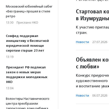
Московский юбилейный забег
Стартовал к
«Без границ» прошел в стиле
ретро
в Изумрудны
13:30
·
Прислано НКО
К участию приглаш
стран.
Совфед поддержал
инициативу о бесплатной
Новости
·
27.07.2026
юридической помощи
сиротам старше 23 лет
13:19
Объявлен ко
с любви»
Президент РФ подписал
закон о новых мерах
Конкурс приуроче
поддержки молодежных
художественного 
НКО
и воспитание ува
13:04
Новости
·
06.07.2026
Волонтеры Наставнического
центра преобразили
территорию дома ребенка