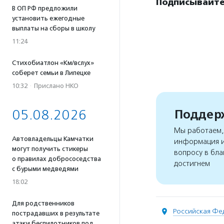
Подписывайте
В ОП РФ предложили
установить ежегодные
выплаты на сборы в школу
11:24
Стихобиатлон «Км/вслух»
соберет семьи в Липецке
10:32
·
Прислано НКО
Поддерж
05.08.2026
Мы работаем, 
Автовладельцы Камчатки
информация и
могут получить стикеры
вопросу в бла
о правилах добрососедства
достигнем
с бурыми медведями
18:02
Для родственников
Российская Фе
пострадавших в результате
атаки беспилотников под