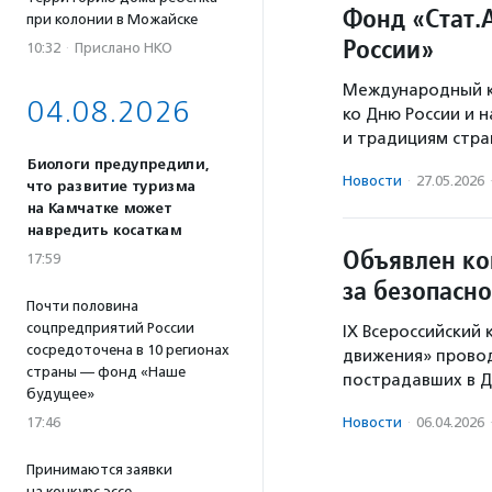
Фонд «Стат.
при колонии в Можайске
России»
10:32
·
Прислано НКО
Международный ко
04.08.2026
ко Дню России и 
и традициям стра
Биологи предупредили,
Новости
·
27.05.2026
что развитие туризма
на Камчатке может
навредить косаткам
Объявлен ко
17:59
за безопасн
Почти половина
соцпредприятий России
IX Всероссийский 
сосредоточена в 10 регионах
движения» прово
страны — фонд «Наше
пострадавших в Д
будущее»
17:46
Новости
·
06.04.2026
Принимаются заявки
на конкурс эссе