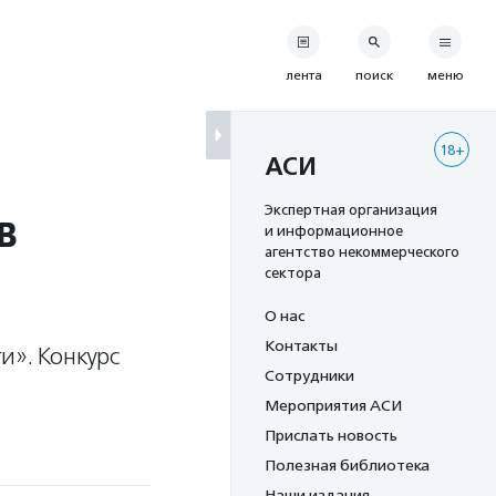
лента
поиск
меню
18+
АСИ
в
Экспертная организация
и информационное
агентство некоммерческого
сектора
О нас
Контакты
и». Конкурс
Сотрудники
Мероприятия АСИ
Прислать новость
Полезная библиотека
Наши издания