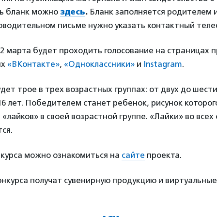
ть бланк можно
здесь
.
Бланк
заполняется родителем 
оводительном письме нужно указать контактный теле
 2 марта будет проходить голосование на страницах п
ях
«ВКонтакте»
,
«Одноклассники»
и
Instagram
.
ет трое в трех возрастных группах: от двух до шести
о 16 лет. Победителем станет ребенок, рисунок которог
«лайков» в своей возрастной группе. «Лайки» во всех
ся.
нкурса можно ознакомиться на
сайте
проекта.
онкурса получат сувенирную продукцию и виртуальны