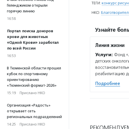
ТЕГИ:
конкурс рису
Геленджиком открыли
горячую линию
НКО:
Благотворител
16:58
Узнайте боль
Портал поиска доноров
крови для животных
«Одной Крови» заработал
Линия жизни
по всей России
Услуги:
Фонд «
16:53
детских онколог
восстановительн
В Тюменской области прошел
реабилитацию де
кубок по спортивному
ориентированию
Подробнее
«Тюменский формат-2026»
15:19
·
Прислано НКО
Организация «Радость»
открывает сеть
региональных подразделений
14:25
·
Прислано НКО
РЕКОМЕНДУЕ