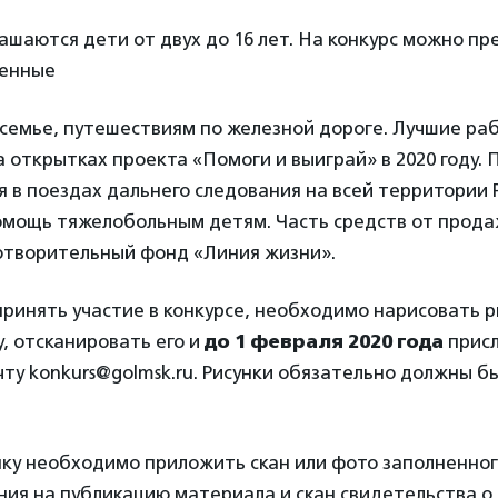
ашаются дети от двух до 16 лет. На конкурс можно пр
щенные
семье, путешествиям по железной дороге. Лучшие ра
 открытках проекта «Помоги и выиграй» в 2020 году.
 в поездах дальнего следования на всей территории 
помощь тяжелобольным детям.
Часть средств от прод
готворительный фонд «Линия жизни».
принять участие в конкурсе, необходимо нарисовать р
у,
отсканировать его и
до 1 февраля 2020 года
присл
чту
konkurs@golmsk.ru
.
Рисунки обязательно должны б
нку необходимо приложить скан или фото заполненног
ния на публикацию материала и скан свидетельства 