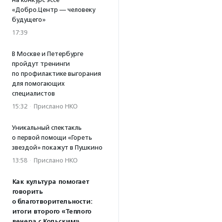
«Добро.Центр — человеку
будущего»
17:39
В Москве и Петербурге
пройдут тренинги
по профилактике выгорания
для помогающих
специалистов
15:32
·
Прислано НКО
Уникальный спектакль
о первой помощи «Гореть
звездой» покажут в Пушкино
13:58
·
Прислано НКО
Как культура помогает
говорить
о благотворительности:
итоги второго «Теплого
вечера с Кольским»