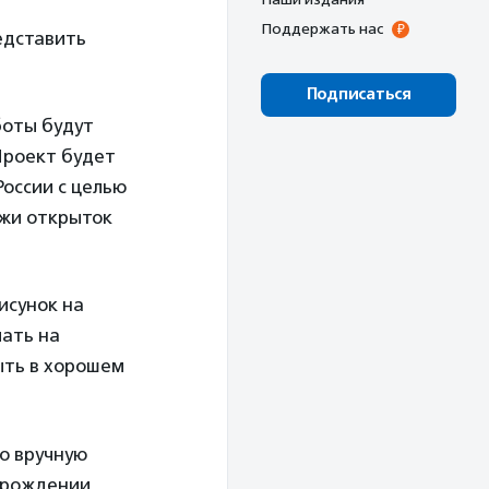
Поддержать нас
едставить
Подписаться
боты будут
 Проект
будет
России с целью
ажи открыток
исунок на
ать на
ыть в хорошем
о вручную
о рождении