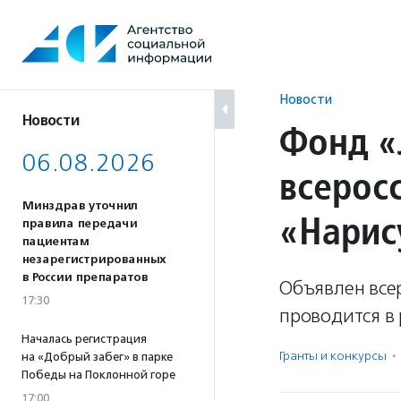
Перейти
к
содержанию
Новости
Новости
Фонд «
06.08.2026
всерос
Минздрав уточнил
«Нарис
правила передачи
пациентам
незарегистрированных
в России препаратов
Объявлен всер
17:30
проводится в 
Началась регистрация
Гранты и конкурсы
·
на «Добрый забег» в парке
Победы на Поклонной горе
17:00