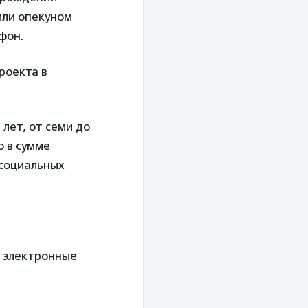
или опекуном
фон.
роекта в
 лет, от семи до
о в сумме
 социальных
е электронные