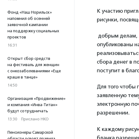
К участию пригл
Фонд «Наш Норильск»
напомнил об осенней
рисунки, посвя
заявочной кампании
на поддержку социальных
добрым делам, 
проектов
опубликованы на
16:31
реализовываться
Открыт сбор средств
сбора денег в 
на фестиваль для женщин
поступит в бла
с онкозаболеваниями «Еще
краше в танце»
14:50
Для того чтобы 
заявленную тем
Организация «Продвижение»
электронную по
и компания «Инва-Титан»
будут сотрудничать
разрешении
.
13:30
·
Прислано НКО
К каждому рису
Пенсионеры Самарской
бланка разреше
области освоят правила