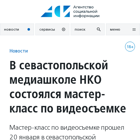
Перейти
к
содержанию
новости
сервисы
поиск
меню
18+
Новости
В севастопольской
медиашколе НКО
состоялся мастер-
класс по видеосъемке
Мастер-класс по видеосъемке прошел
20 января в севастопольской