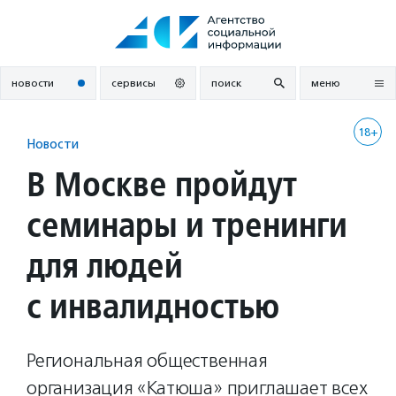
Перейти
к
содержанию
новости
сервисы
поиск
меню
18+
Новости
В Москве пройдут
семинары и тренинги
для людей
с инвалидностью
Региональная общественная
организация «Катюша» приглашает всех