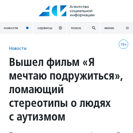
Перейти
к
содержанию
новости
сервисы
поиск
меню
18+
Новости
Вышел фильм «Я
мечтаю подружиться»,
ломающий
стереотипы о людях
с аутизмом