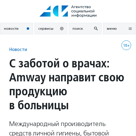
Перейти
к
содержанию
новости
сервисы
поиск
меню
18+
Новости
С заботой о врачах:
Amway направит свою
продукцию
в больницы
Международный производитель
средств личной гигиены, бытовой