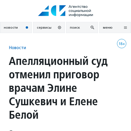
Перейти
к
содержанию
новости
сервисы
поиск
меню
18+
Новости
Апелляционный суд
отменил приговор
врачам Элине
Сушкевич и Елене
Белой