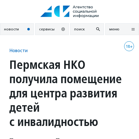
Перейти
к
содержанию
новости
сервисы
поиск
меню
18+
Новости
Пермская НКО
получила помещение
для центра развития
детей
с инвалидностью