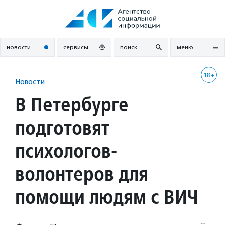
Перейти
к
содержанию
новости
сервисы
поиск
меню
18+
Новости
В Петербурге
подготовят
психологов-
волонтеров для
помощи людям с ВИЧ