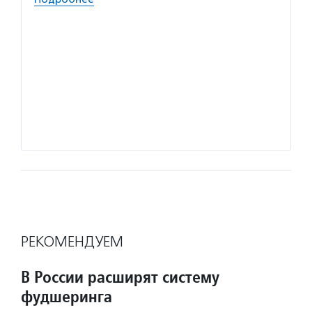
Волон
здраво
создат
Подро
РЕКОМЕНДУЕМ
В России расширят систему
фудшеринга