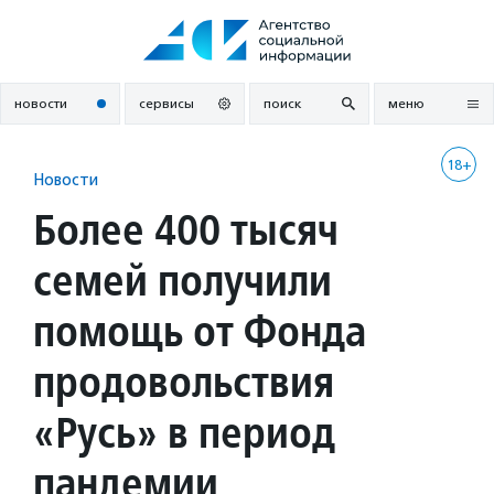
Перейти
к
содержанию
новости
сервисы
поиск
меню
18+
Новости
Более 400 тысяч
семей получили
помощь от Фонда
продовольствия
«Русь» в период
пандемии