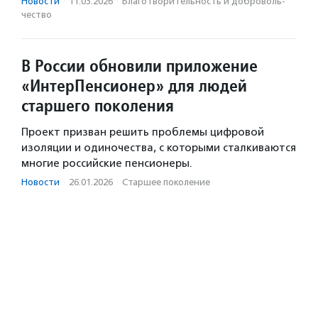
Новости
·
11.03.2026
·
Благотвори­тель­ность и доброволь­
чест­во
В России обновили приложение
«ИнтерПенсионер» для людей
старшего поколения
Проект призван решить проблемы цифровой
изоляции и одиночества, с которыми сталкиваются
многие российские пенсионеры.
Новости
·
26.01.2026
·
Старшее поколение