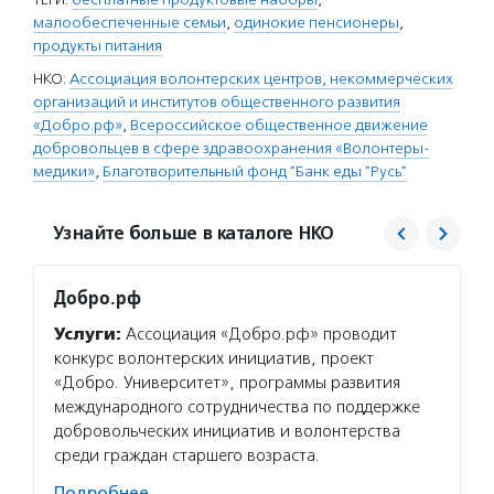
малообеспеченные семьи
,
одинокие пенсионеры
,
продукты питания
НКО:
Ассоциация волонтерских центров, некоммерческих
организаций и институтов общественного развития
«Добро.рф»
,
Всероссийское общественное движение
добровольцев в сфере здравоохранения «Волонтеры-
медики»
,
Благотворительный фонд "Банк еды "Русь"
Узнайте больше в каталоге НКО
Добро.рф
Волон
Услуги:
Ассоциация «Добро.рф» проводит
Услуг
конкурс волонтерских инициатив, проект
добров
«Добро. Университет», программы развития
ведет 
международного сотрудничества по поддержке
населе
добровольческих инициатив и волонтерства
медиц
среди граждан старшего возраста.
кадров
здраво
Подробнее