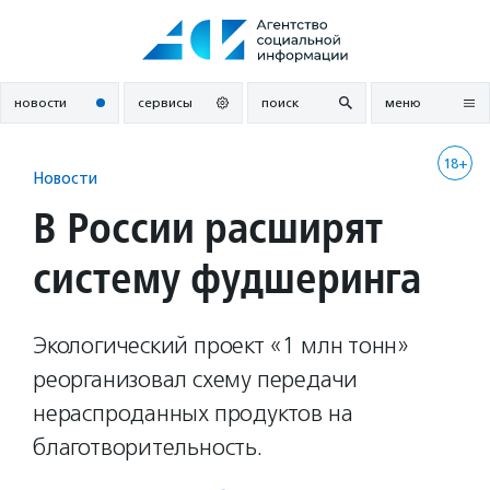
Перейти
к
содержанию
новости
сервисы
поиск
меню
18+
Новости
В России расширят
систему фудшеринга
Экологический проект «1 млн тонн»
реорганизовал схему передачи
нераспроданных продуктов на
благотворительность.