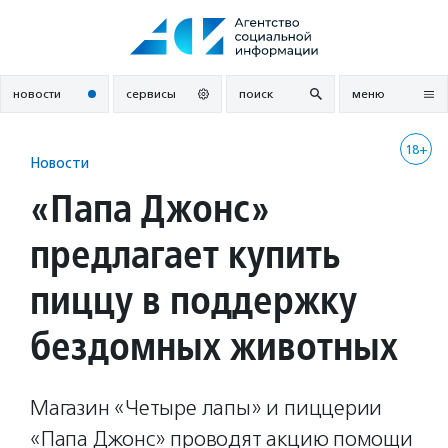
Перейти
к
содержанию
новости
сервисы
поиск
меню
18+
Новости
«Папа Джонс»
предлагает купить
пиццу в поддержку
бездомных животных
Магазин «Четыре лапы» и пиццерии
«Папа Джонс» проводят акцию помощи