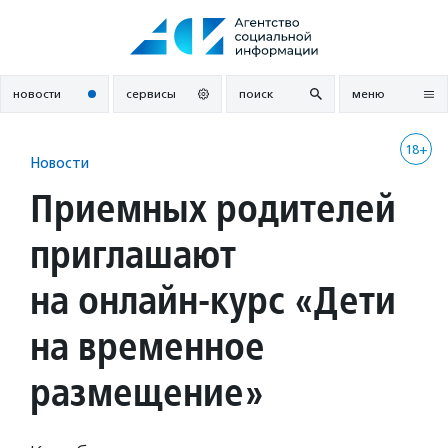
Перейти
к
содержанию
новости
сервисы
поиск
меню
18+
Новости
Приемных родителей
приглашают
на онлайн-курс «Дети
на временное
размещение»