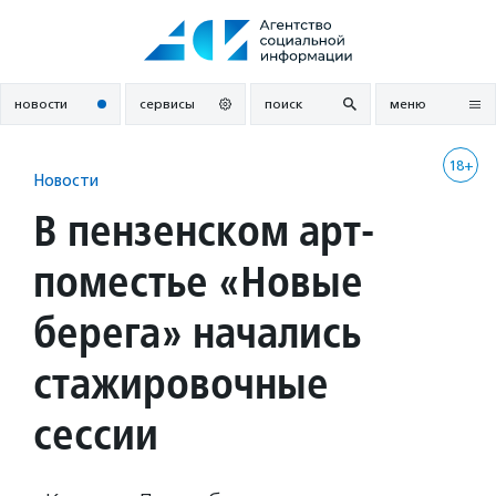
Перейти
к
содержанию
новости
сервисы
поиск
меню
18+
Новости
В пензенском арт-
поместье «Новые
берега» начались
стажировочные
сессии