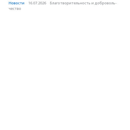
Новости
·
16.07.2026
·
Благотвори­тель­ность и доброволь­
чест­во