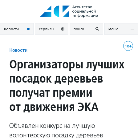
Перейти
к
содержанию
новости
сервисы
поиск
меню
18+
Новости
Организаторы лучших
посадок деревьев
получат премии
от движения ЭКА
Объявлен конкурс на лучшую
волонтерскую посадку деревьев