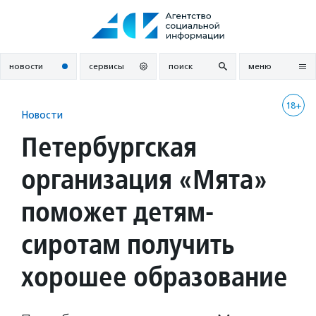
Перейти
к
содержанию
новости
сервисы
поиск
меню
18+
Новости
Петербургская
организация «Мята»
поможет детям-
сиротам получить
хорошее образование