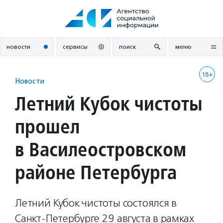
Перейти
к
содержанию
новости
сервисы
поиск
меню
18+
Новости
Летний Кубок чистоты
прошел
в Василеостровском
районе Петербурга
Летний Кубок чистоты состоялся в
Санкт-Петербурге 29 августа в рамках