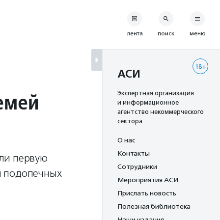
лента
поиск
меню
18+
АСИ
емей
Экспертная организация
и информационное
агентство некоммерческого
сектора
О нас
Контакты
ли первую
Сотрудники
я подопечных
Мероприятия АСИ
Прислать новость
Полезная библиотека
Наши издания