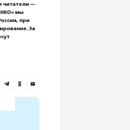
и читатели —
 НКО» мы
оссии, при
ирование. За
есут