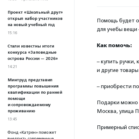
Проект «Школьный друг»
открыл набор участников
Помощь будет о
на новый учебный год
для учебы вещи 
15:16
Как помочь:
Стали известны итоги
конкурса «Заповедные
острова России — 2026»
– купить ручки,
14:21
и другие товары 
Минтруд представил
– приобрести п
программы повышения
квалификации по ранней
помощи
Подарки можно п
и сопровождаемому
Москва, улица По
проживанию
13:45
Примерный спис
Фонд «Катрен» поможет
внедрить современные