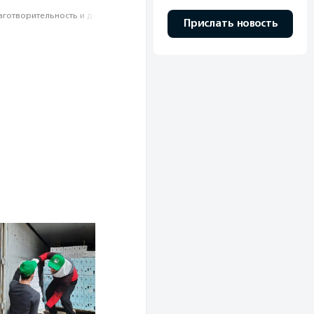
аготвори­тель­ность и доброволь­чест­во
Прислать новость