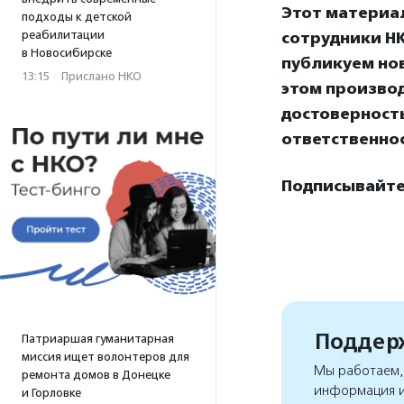
Этот материа
подходы к детской
реабилитации
сотрудники НК
в Новосибирске
публикуем нов
13:15
·
Прислано НКО
этом произво
достоверност
ответственнос
Подписывайте
Поддерж
Патриаршая гуманитарная
миссия ищет волонтеров для
Мы работаем, 
ремонта домов в Донецке
информация и
и Горловке