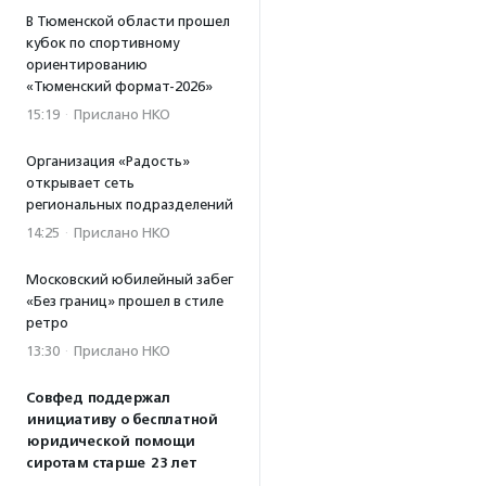
В Тюменской области прошел
кубок по спортивному
ориентированию
«Тюменский формат-2026»
15:19
·
Прислано НКО
Организация «Радость»
открывает сеть
региональных подразделений
14:25
·
Прислано НКО
Московский юбилейный забег
«Без границ» прошел в стиле
ретро
13:30
·
Прислано НКО
Совфед поддержал
инициативу о бесплатной
юридической помощи
сиротам старше 23 лет