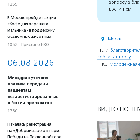
вопросу в бла
12:59
достигнем
В Москве пройдет акция
«Кофе для хорошего
мальчика» в поддержку
бездомных животных
Москва
10:52
·
Прислано НКО
ТЕГИ:
благотворител
собрать в школу
06.08.2026
НКО:
Молодежная ев
Минздрав уточнил
правила передачи
пациентам
незарегистрированных
в России препаратов
ВИДЕО ПО ТЕ
17:30
Началась регистрация
на «Добрый забег» в парке
Победы на Поклонной горе