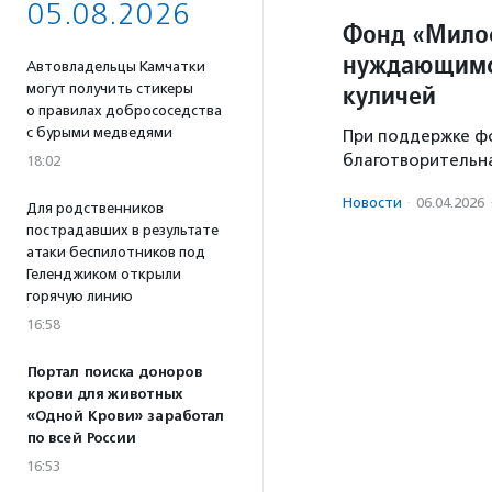
05.08.2026
Фонд «Милос
нуждающимся
Автовладельцы Камчатки
куличей
могут получить стикеры
о правилах добрососедства
с бурыми медведями
При поддержке ф
благотворительна
18:02
Новости
·
06.04.2026
Для родственников
пострадавших в результате
атаки беспилотников под
Геленджиком открыли
горячую линию
16:58
Портал поиска доноров
крови для животных
«Одной Крови» заработал
по всей России
16:53