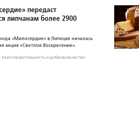
ердие» передаст
 липчанам более 2900
онда «Милосердие» в Липецке началась
я акция «Светлое Воскресение».
·
Благотвори­тель­ность и доброволь­чест­во