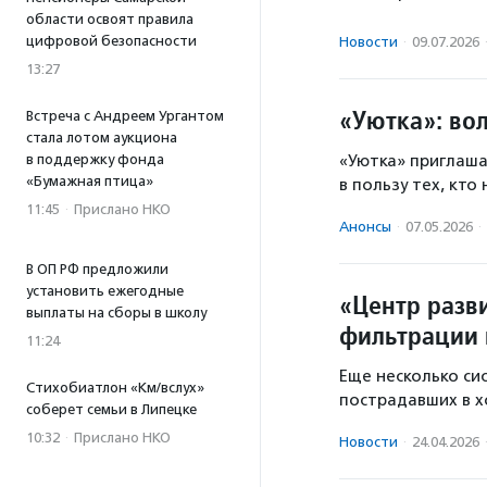
области освоят правила
цифровой безопасности
Новости
·
09.07.2026
13:27
«Уютка»: во
Встреча с Андреем Ургантом
стала лотом аукциона
«Уютка» приглаша
в поддержку фонда
«Бумажная птица»
в пользу тех, кто
11:45
·
Прислано НКО
Анонсы
·
07.05.2026
·
В ОП РФ предложили
установить ежегодные
«Центр разв
выплаты на сборы в школу
фильтрации 
11:24
Еще несколько си
Стихобиатлон «Км/вслух»
пострадавших в х
соберет семьи в Липецке
10:32
·
Прислано НКО
Новости
·
24.04.2026