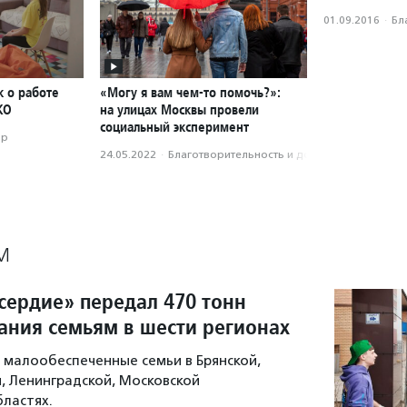
01.09.2016
·
Бл
к о работе
«Могу я вам чем-то помочь?»:
КО
на улицах Москвы провели
социальный эксперимент
ор
24.05.2022
·
Благотвори­тель­ность и доброволь­чест­во
М
ердие» передал 470 тонн
тания семьям в шести регионах
малообеспеченные семьи в Брянской,
й, Ленинградской, Московской
бластях.