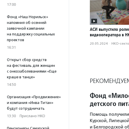
17:00
Фонд «Наш Норильск»
напомнил об осенней
заявочной кампании
АСИ выпустило роли
на поддержку социальных
видеооператора в Н
проектов
20.05.2024
·
НКО-сект
16:31
Открыт сбор средств
на фестиваль для женщин
с онкозаболеваниями «Еще
краше в танце»
РЕКОМЕНДУЕ
14:50
Фонд «Милос
Организация «Продвижение»
детского пи
и компания «Инва-Титан»
будут сотрудничать
Помощь получили 
13:30
·
Прислано НКО
Курской, Липецко
и Белгородской о
Пенсионеры Самарской