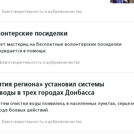
·
Благотвори­тель­ность и доброволь­чест­во
лонтерские посиделки
ет мастериц на бесплатные волонтерские посиделки
 нуждается в помощи.
Благотвори­тель­ность и доброволь­чест­во
ития региона» установил системы
воды в трех городах Донбасса
стем очистки воды появились в населенных пунктах, серьез
оде боевых действий.
·
Благотвори­тель­ность и доброволь­чест­во