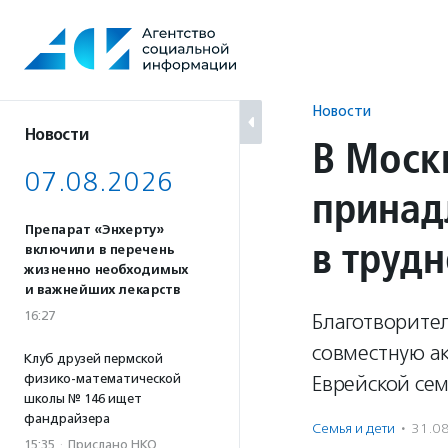
Перейти
к
содержанию
Новости
Новости
В Моск
07.08.2026
принад
Препарат «Энхерту»
в труд
включили в перечень
жизненно необходимых
и важнейших лекарств
16:27
Благотворите
совместную а
Клуб друзей пермской
физико-математической
Еврейской се
школы № 146 ищет
фандрайзера
Семья и дети
·
31.0
15:35
·
Прислано НКО