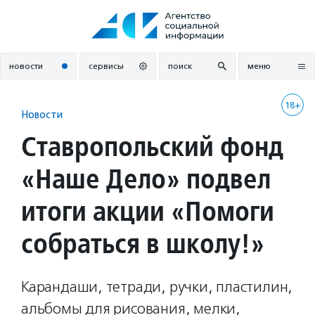
Перейти
к
содержанию
новости
сервисы
поиск
меню
18+
Новости
Ставропольский фонд
«Наше Дело» подвел
итоги акции «Помоги
собраться в школу!»
Карандаши, тетради, ручки, пластилин,
альбомы для рисования, мелки,