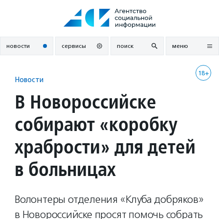
Перейти
к
содержанию
новости
сервисы
поиск
меню
18+
Новости
В Новороссийске
собирают «коробку
храбрости» для детей
в больницах
Волонтеры отделения «Клуба добряков»
в Новороссийске просят помочь собрать