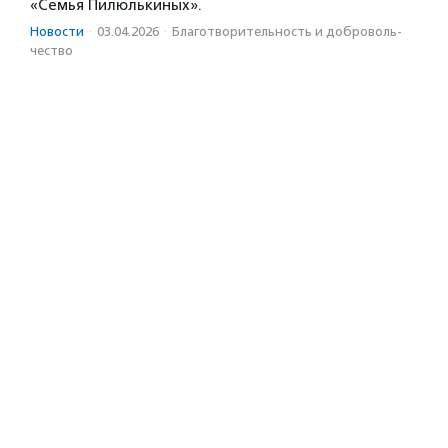
«Семья Пилюлькиных».
Новости
·
03.04.2026
·
Благотвори­тель­ность и доброволь­
чест­во