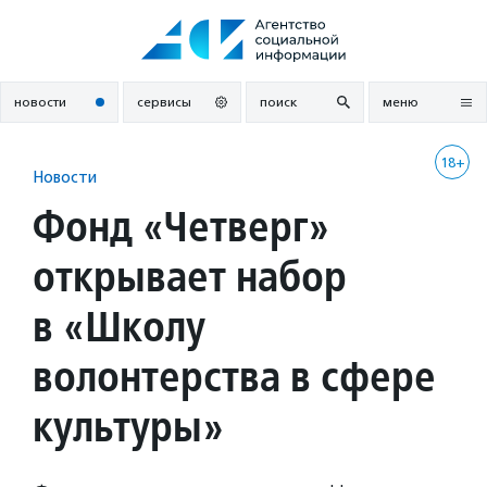
Перейти
к
содержанию
новости
сервисы
поиск
меню
18+
Новости
Фонд «Четверг»
открывает набор
в «Школу
волонтерства в сфере
культуры»