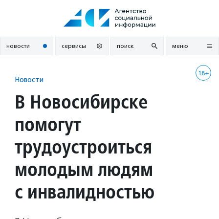
Перейти
к
содержанию
новости
сервисы
поиск
меню
18+
Новости
В Новосибирске
помогут
трудоустроиться
молодым людям
с инвалидностью