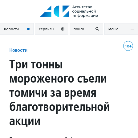
Перейти
к
содержанию
новости
сервисы
поиск
меню
18+
Новости
Три тонны
мороженого съели
томичи за время
благотворительной
акции