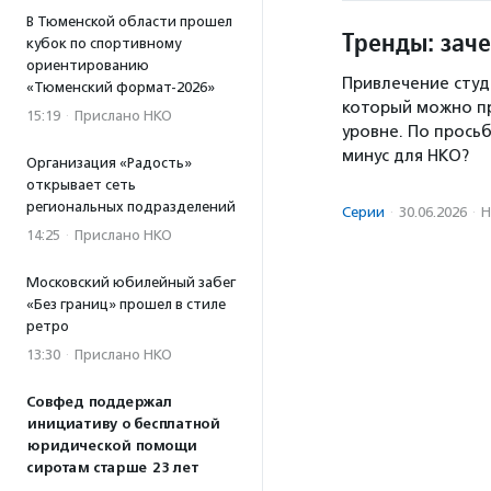
В Тюменской области прошел
Тренды: зач
кубок по спортивному
ориентированию
Привлечение студ
«Тюменский формат-2026»
который можно п
15:19
·
Прислано НКО
уровне. По прось
минус для НКО?
Организация «Радость»
открывает сеть
региональных подразделений
Серии
·
30.06.2026
·
Н
14:25
·
Прислано НКО
Московский юбилейный забег
«Без границ» прошел в стиле
ретро
13:30
·
Прислано НКО
Совфед поддержал
инициативу о бесплатной
юридической помощи
сиротам старше 23 лет