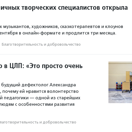
ичных творческих специалистов открыла
 музыкантов, художников, сказкотерапевтов и клоунов
сентября в онлайн-формате и продлится три месяца.
·
Благотвори­тель­ность и доброволь­чест­во
 в ЦЛП: «Это просто очень
и будущий дефектолог Александра
, почему ей нравится волонтерство
й педагогики — одной из старейших
 людям с особенностями развития
лаготвори­тель­ность и доброволь­чест­во