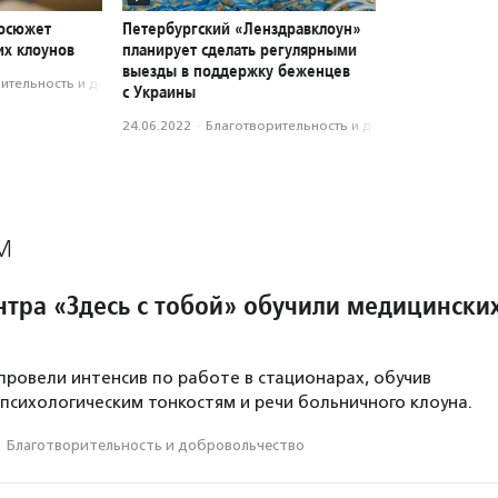
еосюжет
Петербургский «Ленздравклоун»
их клоунов
планирует сделать регулярными
выезды в поддержку беженцев
­тель­ность и доброволь­чест­во
с Украины
24.06.2022
·
Благотвори­тель­ность и доброволь­чест­во
М
нтра «Здесь с тобой» обучили медицински
провели интенсив по работе в стационарах, обучив
, психологическим тонкостям и речи больничного клоуна.
·
Благотвори­тель­ность и доброволь­чест­во