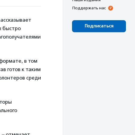
Поддержать нас
рассказывает
Подписаться
ы быстро
лагополучателями
-формате, в том
ав готов к таким
олонтеров среди
аторы
ального
 – отмечает