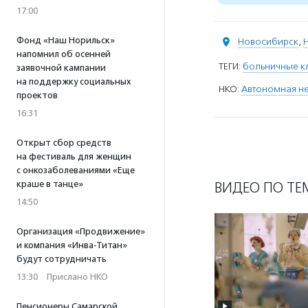
17:00
Фонд «Наш Норильск»
Новосибирск
,
напомнил об осенней
ТЕГИ:
больничные к
заявочной кампании
на поддержку социальных
НКО:
Автономная н
проектов
16:31
Открыт сбор средств
на фестиваль для женщин
с онкозаболеваниями «Еще
краше в танце»
ВИДЕО ПО ТЕ
14:50
Организация «Продвижение»
и компания «Инва-Титан»
будут сотрудничать
13:30
·
Прислано НКО
Пенсионеры Самарской