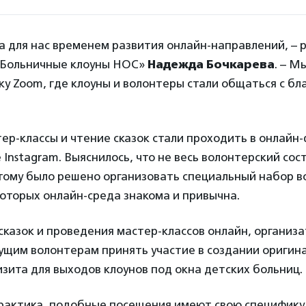
 для нас временем развития онлайн-направлений, – 
«Больничные клоуны НОС»
Надежда Бочкарева
. – М
у Zoom, где клоуны и волонтеры стали общаться с б
ер-классы и чтение сказок стали проходить в онлайн
 Instagram. Выяснилось, что не весь волонтерский сост
тому было решено организовать специальный набор в
которых онлайн-среда знакома и привычна.
казок и проведения мастер-классов онлайн, организ
ущим волонтерам принять участие в создании оригин
изита для выходов клоунов под окна детских больниц.
практика, подобные посещения имеют свою специфику,