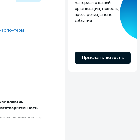
материал о вашей
организации, новость,
пресс-релиз, анонс
события.
ы-волонтеры
Прислать новость
 как вовлечь
лаготворительность
аготвори­тель­ность и доброволь­чест­во