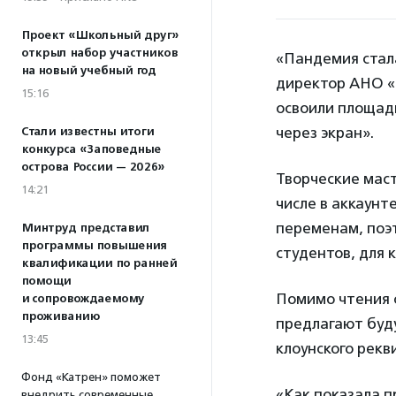
Проект «Школьный друг»
открыл набор участников
«Пандемия стала
на новый учебный год
директор АНО 
15:16
освоили площадк
через экран».
Стали известны итоги
конкурса «Заповедные
острова России — 2026»
Творческие маст
14:21
числе в аккаунте
переменам, поэ
Минтруд представил
программы повышения
студентов, для 
квалификации по ранней
помощи
Помимо чтения с
и сопровождаемому
проживанию
предлагают буд
13:45
клоунского рекв
Фонд «Катрен» поможет
«Как показала 
внедрить современные