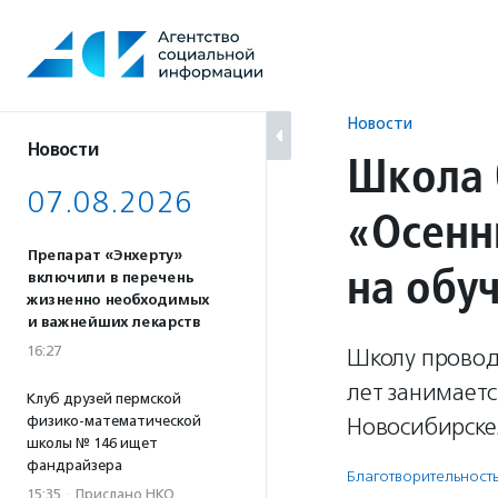
Перейти
к
содержанию
Новости
Новости
Школа 
07.08.2026
«Осенн
Препарат «Энхерту»
на обу
включили в перечень
жизненно необходимых
и важнейших лекарств
16:27
Школу провод
лет занимает
Клуб друзей пермской
физико-математической
Новосибирске
школы № 146 ищет
фандрайзера
Благотвори­тель­ност
15:35
·
Прислано НКО