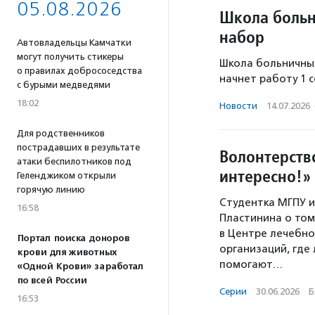
05.08.2026
Школа больн
набор
Автовладельцы Камчатки
могут получить стикеры
Школа больничных
о правилах добрососедства
начнет работу 1 
с бурыми медведями
18:02
Новости
·
14.07.2026
Для родственников
пострадавших в результате
Волонтерство
атаки беспилотников под
интересно!»
Геленджиком открыли
горячую линию
Студентка МГПУ 
16:58
Пластинина о том
в Центре лечебно
Портал поиска доноров
организаций, где
крови для животных
помогают…
«Одной Крови» заработал
по всей России
Серии
·
30.06.2026
·
Б
16:53