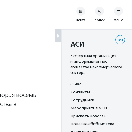
лента
поиск
меню
18+
АСИ
Экспертная организация
и информационное
агентство некоммерческого
сектора
О нас
Контакты
торая восемь
Сотрудники
ства в
Мероприятия АСИ
Прислать новость
Полезная библиотека
Наши издания