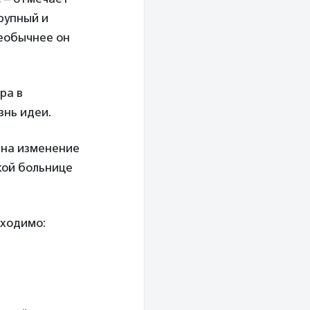
рупный и
необычнее он
ра в
знь идеи.
 на изменение
кой больнице
бходимо: