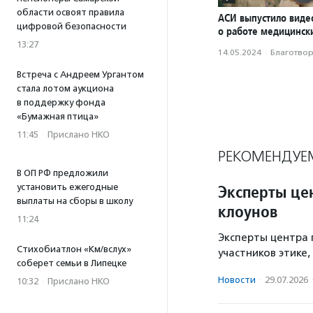
области освоят правила
АСИ выпустило вид
цифровой безопасности
о работе медицинск
13:27
14.05.2024
·
Благотвори
Встреча с Андреем Ургантом
стала лотом аукциона
в поддержку фонда
«Бумажная птица»
11:45
·
Прислано НКО
РЕКОМЕНДУЕ
В ОП РФ предложили
Эксперты це
установить ежегодные
выплаты на сборы в школу
клоунов
11:24
Эксперты центра 
Стихобиатлон «Км/вслух»
участников этике
соберет семьи в Липецке
Новости
·
29.07.2026
10:32
·
Прислано НКО