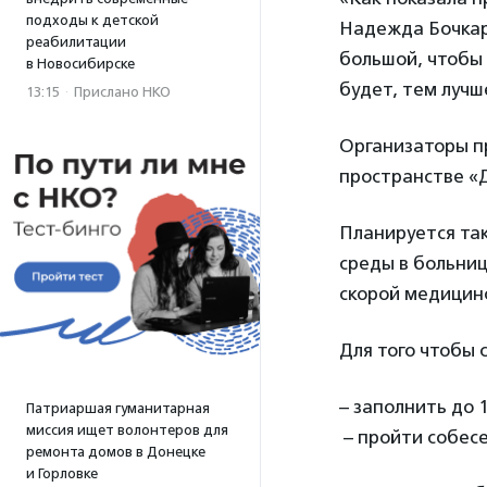
подходы к детской
Надежда Бочкаре
реабилитации
большой, чтобы 
в Новосибирске
будет, тем лучш
13:15
·
Прислано НКО
Организаторы п
пространстве «Д
Планируется та
среды в больниц
скорой медицинс
Для того чтобы 
– заполнить до 
Патриаршая гуманитарная
миссия ищет волонтеров для
– пройти собесе
ремонта домов в Донецке
и Горловке