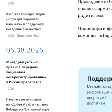
Прошедшие отбо
12:59
онлайн-формате
В Москве пройдет акция
родителями.
«Кофе для хорошего
мальчика» в поддержку
Подробную инфо
бездомных животных
команды Instagr
10:52
·
Прислано НКО
06.08.2026
Минздрав уточнил
правила передачи
пациентам
Поддерж
незарегистрированных
в России препаратов
Мы работаем, 
17:30
информация и
вопросу в бла
Началась регистрация
достигнем
на «Добрый забег» в парке
Победы на Поклонной горе