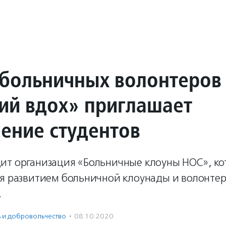
больничных волонтеров
ий вдох» приглашает
чение студентов
ит организация «Больничные клоуны НОС», ко
ся развитием больничной клоунады и волонтер
.
ь и доброволь­чест­во
·
08.10.2020