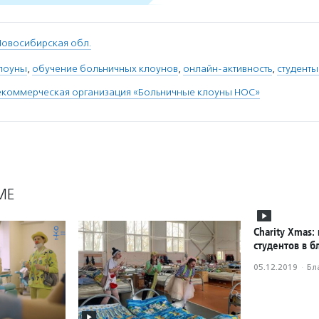
Новосибирская обл.
лоуны
,
обучение больничных клоунов
,
онлайн-активность
,
студент
екоммерческая организация «Больничные клоуны НОС»
МЕ
Charity Xmas:
студентов в б
05.12.2019
·
Бл