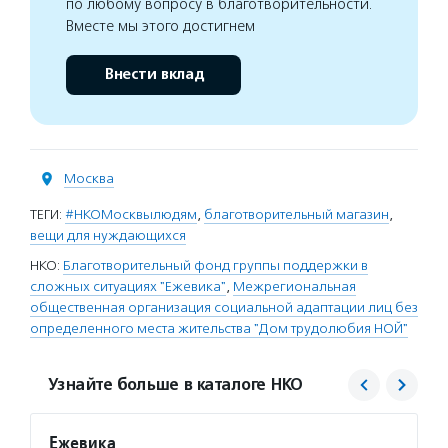
по любому вопросу в благотворительности.
Вместе мы этого достигнем
Внести вклад
Москва
ТЕГИ:
#НКОМосквылюдям
,
благотворительный магазин
,
вещи для нуждающихся
НКО:
Благотворительный фонд группы поддержки в
сложных ситуациях "Ежевика"
,
Межрегиональная
общественная организация социальной адаптации лиц без
определенного места жительства "Дом трудолюбия НОЙ"
Узнайте больше в каталоге НКО
Ежевика
Дом т