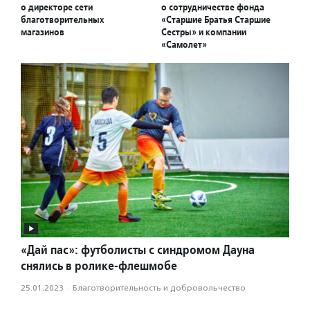
о директоре сети
о сотрудничестве фонда
благотворительных
«Старшие Братья Старшие
магазинов
Сестры» и компании
«Самолет»
«Дай пас»: футболисты с синдромом Дауна
снялись в ролике-флешмобе
25.01.2023
·
Благотвори­тель­ность и доброволь­чест­во