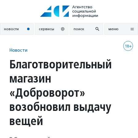
Перейти
к
содержанию
новости
сервисы
поиск
меню
18+
Новости
Благотворительный
магазин
«Доброворот»
возобновил выдачу
вещей