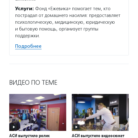
Услуги:
Фонд «Ежевика» помогает тем, кто
Услуг
пострадал от домашнего насилия: предоставляет
приюто
психологическую, медицинскую, юридическую
поддер
и бытовую помощь, организует группы
людям 
поддержки.
с инва
Подробнее
Подро
ВИДЕО ПО ТЕМЕ
АСИ выпустило ролик
АСИ выпустило видеосюжет