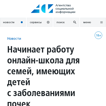
Перейти
к
содержанию
новости
сервисы
поиск
меню
18+
Новости
Начинает работу
онлайн-школа для
семей, имеющих
детей
с заболеваниями
почек