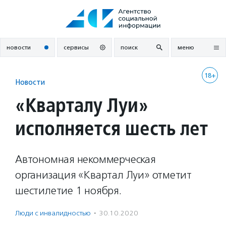
Перейти
к
содержанию
новости
сервисы
поиск
меню
18+
Новости
«Кварталу Луи»
исполняется шесть лет
Автономная некоммерческая
организация «Квартал Луи» отметит
шестилетие 1 ноября.
Люди с инвалидностью
·
30.10.2020