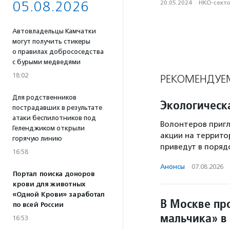
05.08.2026
20.05.2024
·
НКО-сект
Автовладельцы Камчатки
могут получить стикеры
о правилах добрососедства
с бурыми медведями
18:02
РЕКОМЕНДУЕ
Для родственников
Экологическ
пострадавших в результате
атаки беспилотников под
Волонтеров пригл
Геленджиком открыли
акции на террито
горячую линию
приведут в поряд
16:58
Анонсы
·
07.08.2026
·
Портал поиска доноров
крови для животных
«Одной Крови» заработал
В Москве пр
по всей России
мальчика» в
16:53