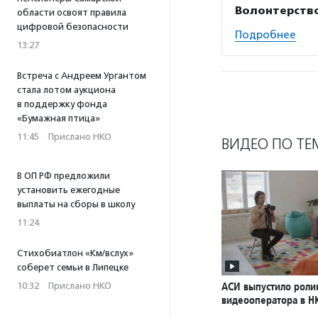
Волонтерств
области освоят правила
цифровой безопасности
Подробнее
13:27
Встреча с Андреем Ургантом
стала лотом аукциона
в поддержку фонда
«Бумажная птица»
11:45
·
Прислано НКО
ВИДЕО ПО ТЕ
В ОП РФ предложили
установить ежегодные
выплаты на сборы в школу
11:24
Стихобиатлон «Км/вслух»
соберет семьи в Липецке
АСИ выпустило роли
10:32
·
Прислано НКО
видеооператора в Н