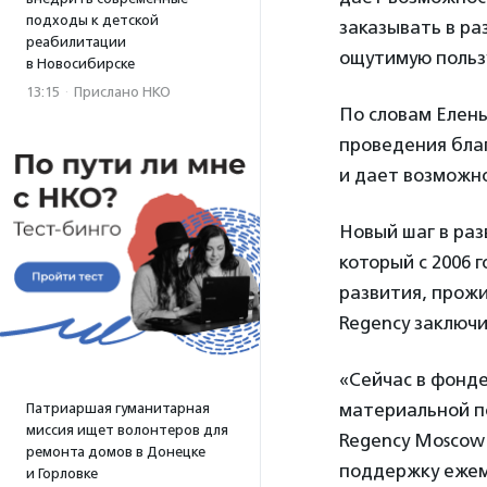
подходы к детской
заказывать в ра
реабилитации
ощутимую польз
в Новосибирске
13:15
·
Прислано НКО
По словам Елен
проведения бла
и дает возможн
Новый шаг в раз
который с 2006 
развития, прожи
Regency заключ
«Сейчас в фонде
материальной по
Патриаршая гуманитарная
миссия ищет волонтеров для
Regency Moscow 
ремонта домов в Донецке
поддержку ежем
и Горловке