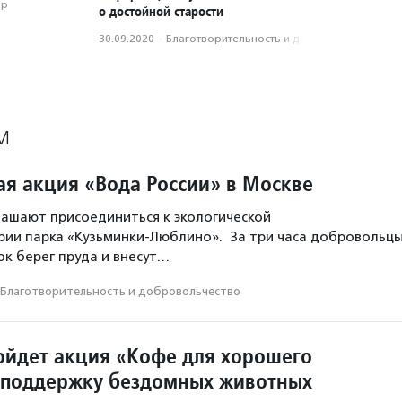
ор
о достойной старости
30.09.2020
·
Благотвори­тель­ность и доброволь­чест­во
М
ая акция «Вода России» в Москве
ашают присоединиться к экологической
рии парка «Кузьминки-Люблино». За три часа добровольц
ок берег пруда и внесут…
Благотвори­тель­ность и доброволь­чест­во
ойдет акция «Кофе для хорошего
 поддержку бездомных животных