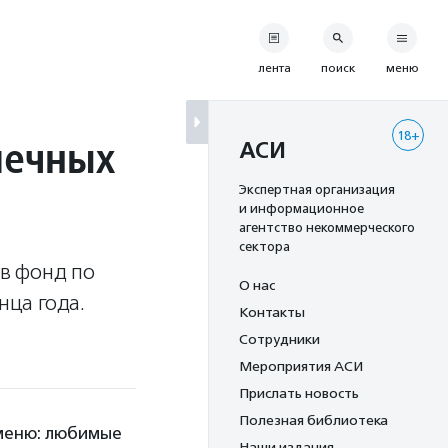
лента
поиск
меню
18+
печных
АСИ
Экспертная организация
и информационное
агентство некоммерческого
сектора
 в фонд по
О нас
нца года.
Контакты
Сотрудники
Мероприятия АСИ
Прислать новость
Полезная библиотека
 меню: любимые
Наши издания