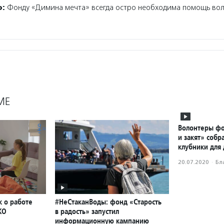
о:
Фонду «Димина мечта» всегда остро необходима помощь вол
МЕ
Волонтеры фо
и закят» собр
клубники для
20.07.2020
·
Бл
к о работе
#НеСтаканВоды: фонд «Старость
КО
в радость» запустил
информационную кампанию