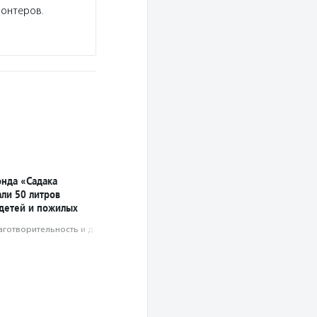
онтеров.
нда «Садака
али 50 литров
 детей и пожилых
аготвори­тель­ность и доброволь­чест­во