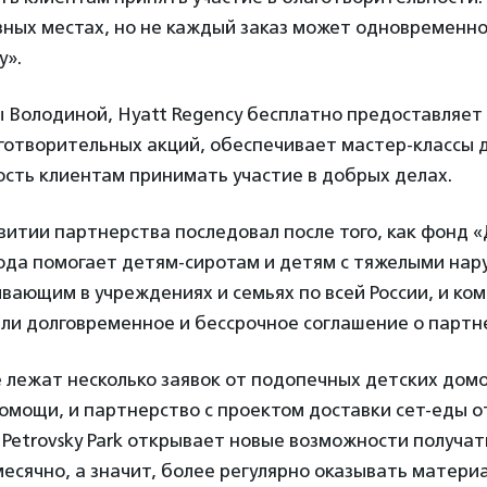
зных местах, но не каждый заказ может одновременн
у».
ы Володиной, Hyatt Regency бесплатно предоставляе
готворительных акций, обеспечивает мастер-классы 
ость клиентам принимать участие в добрых делах.
витии партнерства последовал после того, как фонд 
года помогает детям-сиротам и детям с тяжелыми на
вающим в учреждениях и семьях по всей России, и ко
или долговременное и бессрочное соглашение о партн
 лежат несколько заявок от подопечных детских домо
мощи, и партнерство с проектом доставки сет-еды о
Petrovsky Park открывает новые возможности получа
есячно, а значит, более регулярно оказывать матер