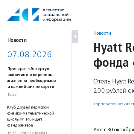
Перейти
к
содержанию
Новости
Новости
Hyatt 
07.08.2026
фонда 
Препарат «Энхерту»
включили в перечень
Отель Hyatt R
жизненно необходимых
и важнейших лекарств
200 рублей с 
16:27
Корпоративная ответ
Клуб друзей пермской
физико-математической
школы № 146 ищет
фандрайзера
Уже с 30 октябр
15:35
·
Прислано НКО