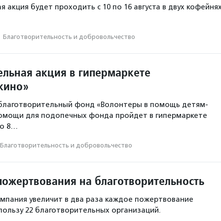
 акция будет проходить с 10 по 16 августа в двух кофейня
·
Благотвори­тель­ность и доброволь­чест­во
ельная акция в гипермаркете
шкино»
благотворительный фонд «Волонтеры в помощь детям-
помощи для подопечных фонда пройдет в гипермаркете
но 8…
Благотвори­тель­ность и доброволь­чест­во
пожертвования на благотворительность
компания увеличит в два раза каждое пожертвование
пользу 22 благотворительных организаций.