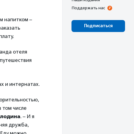
Поддержать нас
м напитком –
Подписаться
заказать
плату.
манда отеля
 путешествия
х и интернатах.
ворительностью,
 том числе
олодина
. – И я
вняя дружба,
 Еду можно