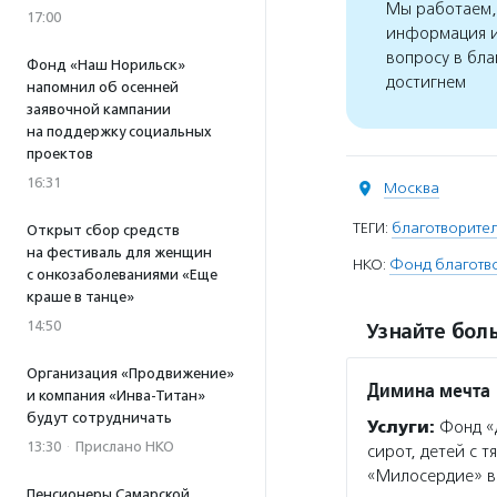
Мы работаем, 
17:00
информация и
вопросу в бла
Фонд «Наш Норильск»
достигнем
напомнил об осенней
заявочной кампании
на поддержку социальных
проектов
16:31
Москва
ТЕГИ:
благотворител
Открыт сбор средств
на фестиваль для женщин
НКО:
Фонд благотво
с онкозаболеваниями «Еще
краше в танце»
14:50
Узнайте боль
Организация «Продвижение»
Димина мечта
и компания «Инва-Титан»
будут сотрудничать
Услуги:
Фонд «Д
13:30
·
Прислано НКО
сирот, детей с 
«Милосердие» в 
Пенсионеры Самарской