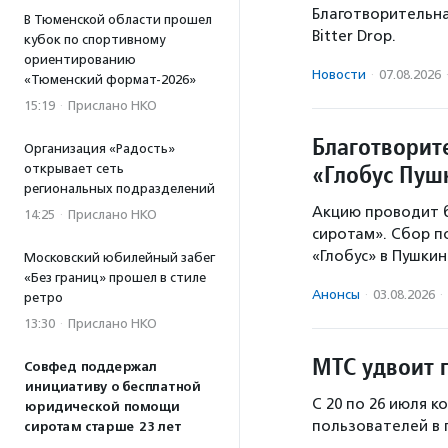
Благотворительная
В Тюменской области прошел
Bitter Drop.
кубок по спортивному
ориентированию
Новости
·
07.08.2026
«Тюменский формат-2026»
15:19
·
Прислано НКО
Благотворит
Организация «Радость»
«Глобус Пу
открывает сеть
региональных подразделений
Акцию проводит 
14:25
·
Прислано НКО
сиротам». Сбор 
«Глобус» в Пушки
Московский юбилейный забег
«Без границ» прошел в стиле
Анонсы
·
03.08.2026
·
ретро
13:30
·
Прислано НКО
МТС удвоит 
Совфед поддержал
инициативу о бесплатной
С 20 по 26 июля 
юридической помощи
пользователей в 
сиротам старше 23 лет