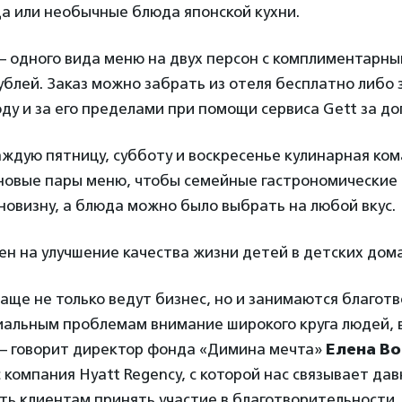
а или необычные блюда японской кухни.
– одного вида меню на двух персон с комплиментарны
рублей. Заказ можно забрать из отеля бесплатно либо 
оду и за его пределами при помощи сервиса Gett за до
аждую пятницу, субботу и воскресенье кулинарная ко
 новые пары меню, чтобы семейные гастрономические
новизну, а блюда можно было выбрать на любой вкус.
н на улучшение качества жизни детей в детских дома
аще не только ведут бизнес, но и занимаются благот
иальным проблемам внимание широкого круга людей, в
, – говорит директор фонда «Димина мечта»
Елена В
с компания Hyatt Regency, с которой нас связывает да
ть клиентам принять участие в благотворительности.