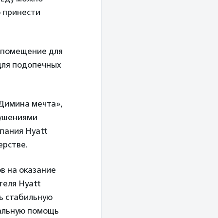
о принести
т помещение для
для подопечных
«Димина мечта»,
рушениями
мпания Hyatt
ерстве.
в на оказание
теля Hyatt
ть стабильную
иальную помощь