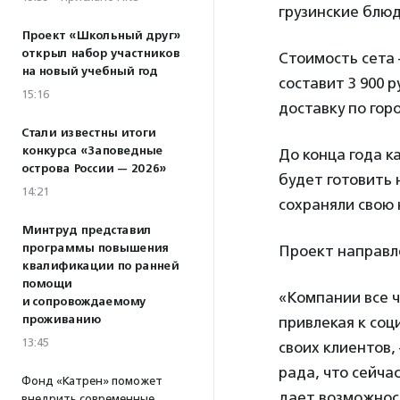
грузинские блюд
Проект «Школьный друг»
открыл набор участников
Стоимость сета 
на новый учебный год
составит 3 900 
15:16
доставку по гор
Стали известны итоги
конкурса «Заповедные
До конца года к
острова России — 2026»
будет готовить
14:21
сохраняли свою 
Минтруд представил
программы повышения
Проект направле
квалификации по ранней
помощи
«Компании все ч
и сопровождаемому
проживанию
привлекая к соц
13:45
своих клиентов
рада, что сейча
Фонд «Катрен» поможет
дает возможнос
внедрить современные