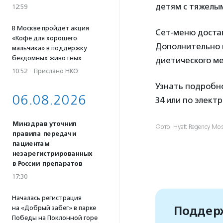
детям с тяжелы
12:59
В Москве пройдет акция
Сет-меню достав
«Кофе для хорошего
Дополнительно 
мальчика» в поддержку
бездомных животных
диетического м
10:52
·
Прислано НКО
Узнать подробно
06.08.2026
34 или по элект
Минздрав уточнил
Фото: Hyatt Regency Mos
правила передачи
пациентам
незарегистрированных
в России препаратов
17:30
Началась регистрация
Поддерж
на «Добрый забег» в парке
Победы на Поклонной горе