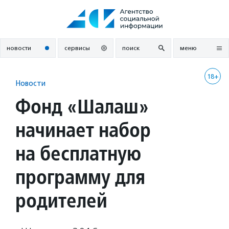
Перейти
к
содержанию
новости
сервисы
поиск
меню
18+
Новости
Фонд «Шалаш»
начинает набор
на бесплатную
программу для
родителей