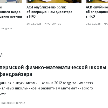
й
АСИ опубликовало ролик
АСИ опублико
ковало видео
об операционном директоре
об операцион
ждения премии
в НКО
в НКО
26.02.2025
·
НКО-сектор
26.02.2025
·
НК
конкурсы
М
 пермской физико-математической школы
фандрайзера
данная выпускниками школы в 2012 году, занимается
нтливых школьников и развитием математического
рми.
·
Вакансии в НКО