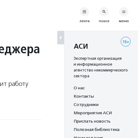
лента
поиск
меню
18+
неджера
АСИ
Экспертная организация
и информационное
агентство некоммерческого
сектора
ит работу
О нас
Контакты
Сотрудники
Мероприятия АСИ
Прислать новость
Полезная библиотека
Наши издания