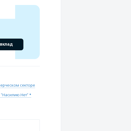
 вклад
мерческом секторе
"Насилию.Нет" *