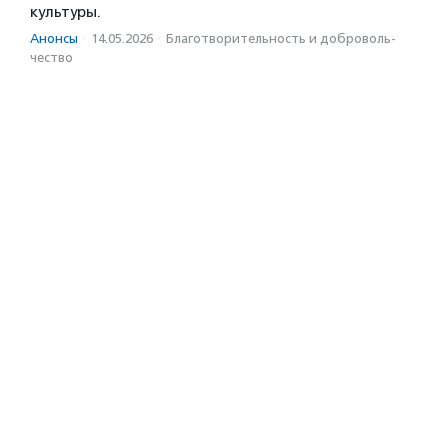
культуры.
Анонсы
·
14.05.2026
·
Благотвори­тель­ность и доброволь­
чест­во