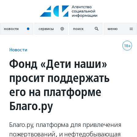
Перейти
к
содержанию
новости
сервисы
поиск
меню
18+
Новости
Фонд «Дети наши»
просит поддержать
его на платформе
Благо.ру
Благо.ру, платформа для привлечения
пожертвований, и нефтедобывающая