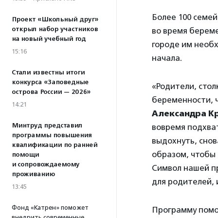
Более 100 семей
Проект «Школьный друг»
открыл набор участников
во время береме
на новый учебный год
городе им необх
15:16
начала.
Стали известны итоги
конкурса «Заповедные
«Родители, сто
острова России — 2026»
беременности, ч
14:21
Александра К
Минтруд представил
вовремя подхва
программы повышения
выдохнуть, снов
квалификации по ранней
образом, чтобы 
помощи
и сопровождаемому
Символ нашей п
проживанию
для родителей, 
13:45
Фонд «Катрен» поможет
Программу помо
внедрить современные