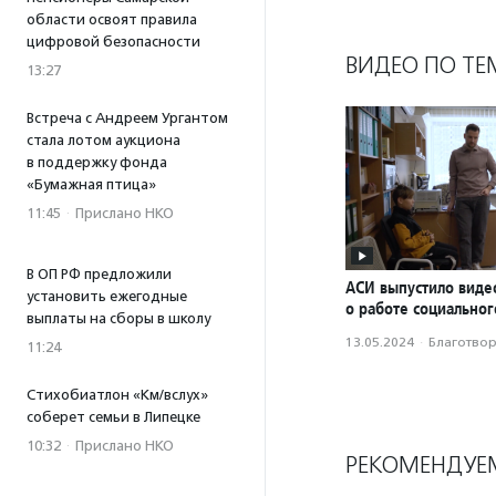
области освоят правила
цифровой безопасности
ВИДЕО ПО ТЕ
13:27
Встреча с Андреем Ургантом
стала лотом аукциона
в поддержку фонда
«Бумажная птица»
11:45
·
Прислано НКО
В ОП РФ предложили
АСИ выпустило вид
установить ежегодные
о работе социальног
выплаты на сборы в школу
13.05.2024
·
Благотвори
11:24
Стихобиатлон «Км/вслух»
соберет семьи в Липецке
10:32
·
Прислано НКО
РЕКОМЕНДУЕ