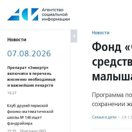
Перейти
к
содержанию
Новости
Новости
Фонд «
07.08.2026
средст
Препарат «Энхерту»
малыш
включили в перечень
жизненно необходимых
и важнейших лекарств
16:27
Программа по
сохранении ж
Клуб друзей пермской
физико-математической
Семья и дети
·
24.1
школы № 146 ищет
фандрайзера
15:35
·
Прислано НКО