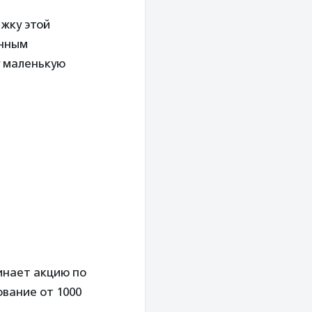
жку этой
енным
у маленькую
нает акцию по
ование от 1000