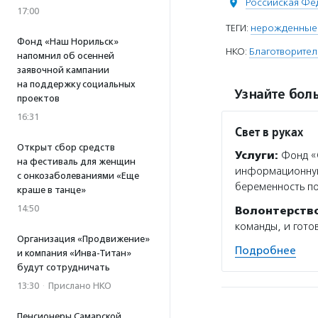
Российская Фе
17:00
ТЕГИ:
нерожденные 
Фонд «Наш Норильск»
НКО:
Благотворител
напомнил об осенней
заявочной кампании
на поддержку социальных
Узнайте боль
проектов
16:31
Свет в руках
Открыт сбор средств
Услуги:
Фонд «С
на фестиваль для женщин
информационную 
с онкозаболеваниями «Еще
беременность по
краше в танце»
14:50
Волонтерств
команды, и гото
Организация «Продвижение»
Подробнее
и компания «Инва-Титан»
будут сотрудничать
13:30
·
Прислано НКО
Пенсионеры Самарской