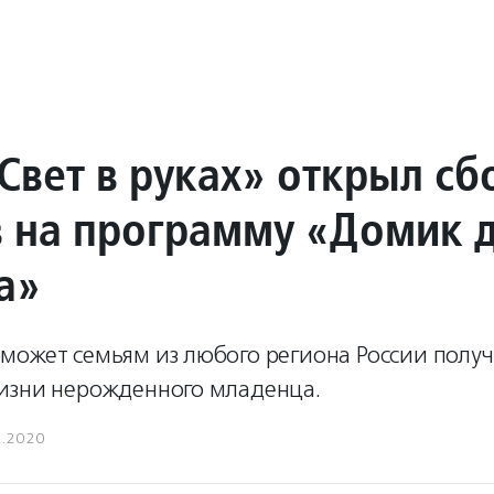
Свет в руках» открыл сб
в на программу «Домик 
а»
может семьям из любого региона России полу
изни нерожденного младенца.
2.2020