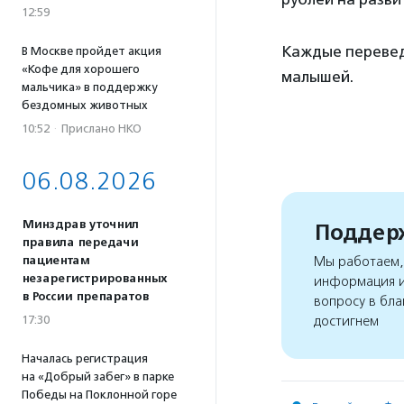
12:59
Каждые перевед
В Москве пройдет акция
«Кофе для хорошего
малышей.
мальчика» в поддержку
бездомных животных
10:52
·
Прислано НКО
06.08.2026
Минздрав уточнил
Поддерж
правила передачи
пациентам
Мы работаем, 
незарегистрированных
информация и
в России препаратов
вопросу в бла
17:30
достигнем
Началась регистрация
на «Добрый забег» в парке
Победы на Поклонной горе