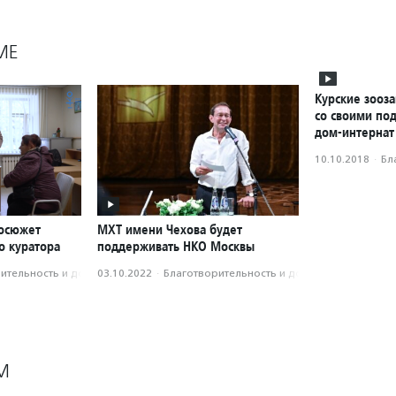
МЕ
Курские зооз
со своими по
дом-интернат
10.10.2018
·
Бл
еосюжет
МХТ имени Чехова будет
о куратора
поддерживать НКО Москвы
­тель­ность и доброволь­чест­во
03.10.2022
·
Благотвори­тель­ность и доброволь­чест­во
М