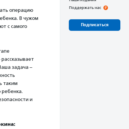
Поддержать нас
лать операцию
ребенка. В чужом
Подписаться
ют с самого
тапе
– рассказывает
Наша задача –
жность
ь таким
 ребенка.
езопасности и
ркина: