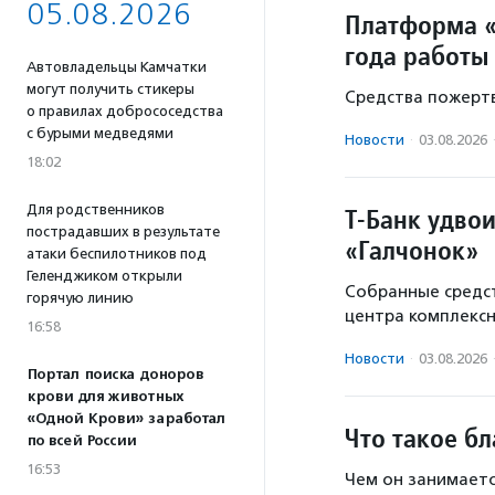
05.08.2026
Платформа «
года работы
Автовладельцы Камчатки
могут получить стикеры
Средства пожертв
о правилах добрососедства
с бурыми медведями
Новости
·
03.08.2026
18:02
Для родственников
Т-Банк удво
пострадавших в результате
«Галчонок»
атаки беспилотников под
Геленджиком открыли
Собранные средст
горячую линию
центра комплекс
16:58
Новости
·
03.08.2026
Портал поиска доноров
крови для животных
«Одной Крови» заработал
Что такое б
по всей России
16:53
Чем он занимаетс