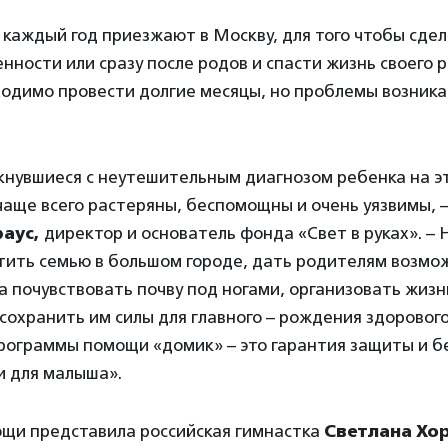
 каждый год приезжают в Москву, для того чтобы сде
нности или сразу после родов и спасти жизнь своего 
одимо провести долгие месяцы, но проблемы возника
лкнувшиеся с неутешительным диагнозом ребенка на э
аще всего растеряны, беспомощны и очень уязвимы, 
раус,
директор и основатель фонда «Свет в руках». – 
тить семью в большом городе, дать родителям возмо
а почувствовать почву под ногами, организовать жизн
сохранить им силы для главного – рождения здорового
рограммы помощи «домик» – это гарантия защиты и б
и для малыша».
щи представила российская гимнастка
Светлана Хо