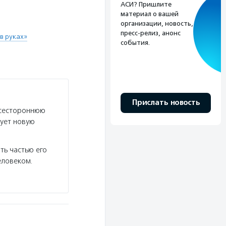
АСИ? Пришлите
материал о вашей
организации, новость,
пресс-релиз, анонс
в руках»
события.
Прислать новость
всестороннюю
рует новую
ть частью его
еловеком.