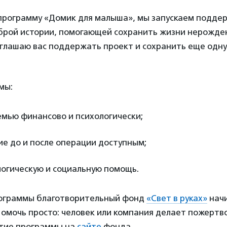
программу «Домик для малыша», мы запускаем поддер
брой истории, помогающей сохранить жизни нерожд
глашаю вас поддержать проект и сохранить еще одн
мы:
емью финансово и психологически;
ие до и после операции доступным;
логическую и социальную помощь.
ограммы благотворительный фонд
«Свет в руках»
начи
Помочь просто: человек или компания делает пожертв
итие программы на
сайте
фонда.