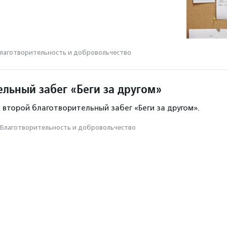
лаготвори­тель­ность и доброволь­чест­во
ельный забег «Беги за другом»
 второй благотворительный забег «Беги за другом».
Благотвори­тель­ность и доброволь­чест­во