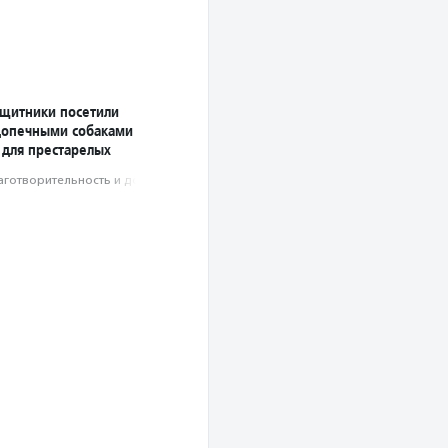
ащитники посетили
допечными собаками
 для престарелых
аготвори­тель­ность и доброволь­чест­во