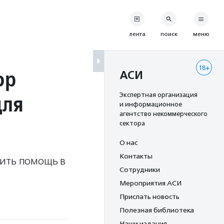
лента
поиск
меню
18+
ор
АСИ
для
Экспертная организация
и информационное
агентство некоммерческого
сектора
О нас
Контакты
чить помощь в
Сотрудники
Мероприятия АСИ
Прислать новость
Полезная библиотека
Наши издания