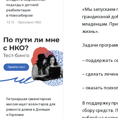
подходы к детской
«Мы запускаем 
реабилитации
в Новосибирске
грандиозной до
13:15
·
Прислано НКО
младенцам. При
жизнь».
Задачи програм
– поддержать с
– сделать лечен
– оказать психо
Патриаршая гуманитарная
В поддержку пр
миссия ищет волонтеров для
ремонта домов в Донецке
сбору средств. 
и Горловке
рублей на разв