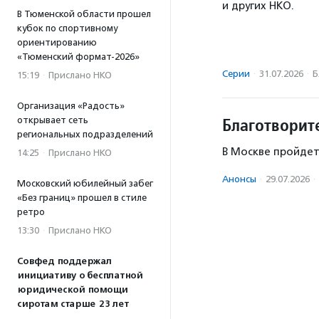
и других НКО.
В Тюменской области прошел
кубок по спортивному
ориентированию
«Тюменский формат-2026»
Серии
·
31.07.2026
·
Б
15:19
·
Прислано НКО
Организация «Радость»
Благотворит
открывает сеть
региональных подразделений
В Москве пройдет
14:25
·
Прислано НКО
Анонсы
·
29.07.2026
·
Московский юбилейный забег
«Без границ» прошел в стиле
ретро
13:30
·
Прислано НКО
Совфед поддержал
инициативу о бесплатной
юридической помощи
сиротам старше 23 лет