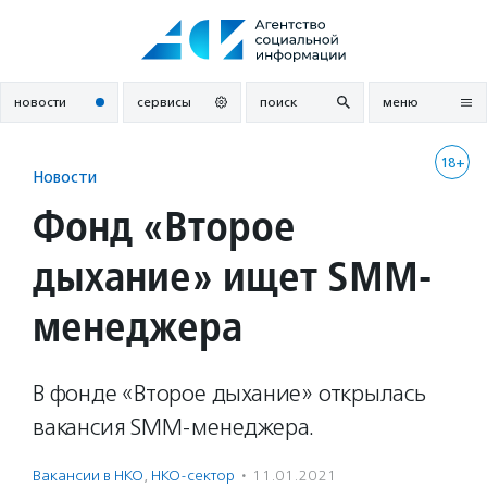
Перейти
к
содержанию
новости
сервисы
поиск
меню
18+
Новости
Фонд «Второе
дыхание» ищет SMM-
менеджера
В фонде «Второе дыхание» открылась
вакансия SMM-менеджера.
Вакансии в НКО
,
НКО-сектор
·
11.01.2021