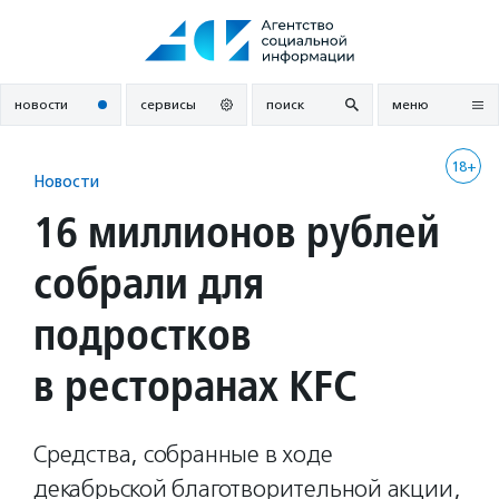
Перейти
к
содержанию
новости
сервисы
поиск
меню
18+
Новости
16 миллионов рублей
собрали для
подростков
в ресторанах KFC
Средства, собранные в ходе
декабрьской благотворительной акции,