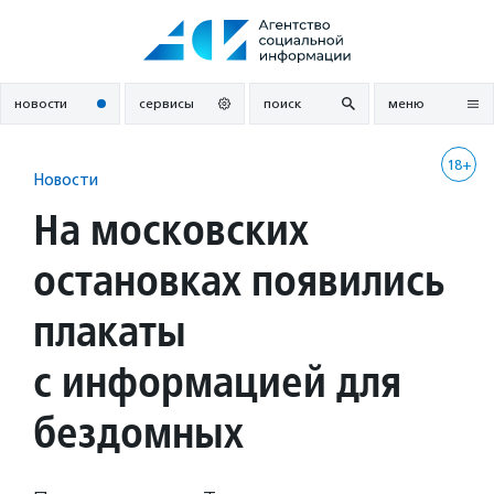
Перейти
к
содержанию
новости
сервисы
поиск
меню
18+
Новости
На московских
остановках появились
плакаты
с информацией для
бездомных