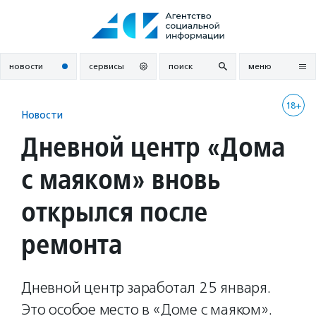
Перейти
к
содержанию
новости
сервисы
поиск
меню
18+
Новости
Дневной центр «Дома
с маяком» вновь
открылся после
ремонта
Дневной центр заработал 25 января.
Это особое место в «Доме с маяком».