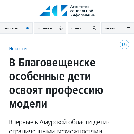
Перейти
к
содержанию
новости
сервисы
поиск
меню
18+
Новости
В Благовещенске
особенные дети
освоят профессию
модели
Впервые в Амурской области дети с
ограниченными возможностями