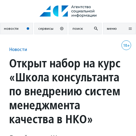
Перейти
к
содержанию
новости
сервисы
поиск
меню
18+
Новости
Открыт набор на курс
«Школа консультанта
по внедрению систем
менеджмента
качества в НКО»