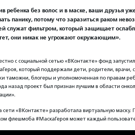
в ребенка без волос и в маске, ваши друзья уж
ать панику, потому что заразиться раком нево
ей служат фильтром, который защищает ослаб
ет, они никак не угрожают окружающим».
местно с социальной сетью «ВКонтакте» фонд запусти
Героя, который поддержали дети, родители, врачи, 
ки таможни, блогеры и уполномоченная по правам ре
ода назад проект был признан лучшим в области онкол
ации».
а сети «ВКонтакте» разработала виртуальную маску. 
иком флешмоба #МаскаГероя может каждый пользовате