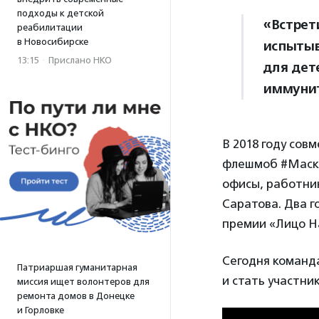
подходы к детской
«Встрети
реабилитации
в Новосибирске
испытыв
13:15
·
Прислано НКО
для дет
иммунит
В 2018 году сов
флешмоб #Маска
офисы, работни
Саратова. Два г
премии «Лицо Н
Сегодня команд
Патриаршая гуманитарная
и стать участн
миссия ищет волонтеров для
ремонта домов в Донецке
и Горловке