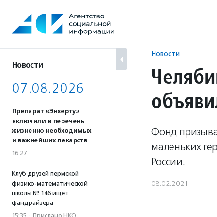
Перейти
к
содержанию
Новости
Новости
Челяби
07.08.2026
объяви
Препарат «Энхерту»
включили в перечень
Фонд призыва
жизненно необходимых
и важнейших лекарств
маленьких гер
16:27
России.
Клуб друзей пермской
08.02.2021
физико-математической
школы № 146 ищет
фандрайзера
15:35
·
Прислано НКО