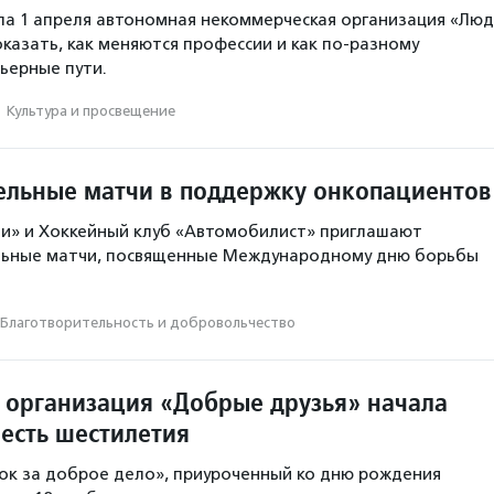
а 1 апреля автономная некоммерческая организация «Лю
оказать, как меняются профессии и как по-разному
ьерные пути.
·
Культура и просвещение
ельные матчи в поддержку онкопациентов
ии» и Хоккейный клуб «Автомобилист» приглашают
льные матчи, посвященные Международному дню борьбы
Благотвори­тель­ность и доброволь­чест­во
 организация «Добрые друзья» начала
есть шестилетия
к за доброе дело», приуроченный ко дню рождения