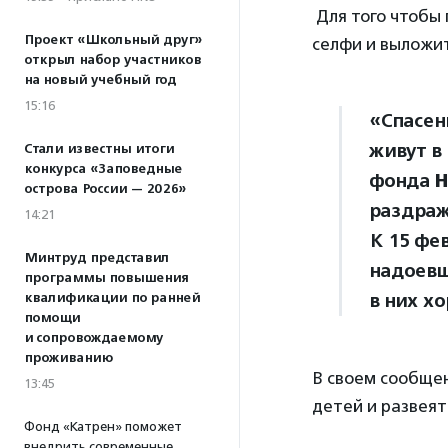
Для того чтобы 
Проект «Школьный друг»
селфи и выложит
открыл набор участников
на новый учебный год
15:16
«Спасен
живут в
Стали известны итоги
конкурса «Заповедные
фонда
Н
острова России — 2026»
раздраж
14:21
К 15 фе
Минтруд представил
надоевш
программы повышения
в них х
квалификации по ранней
помощи
и сопровождаемому
проживанию
В своем сообще
13:45
детей и развеят
Фонд «Катрен» поможет
внедрить современные