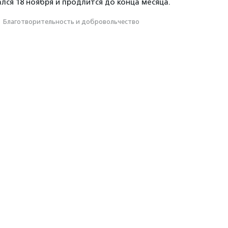
лся 18 ноября и продлится до конца месяца.
·
Благотвори­тель­ность и доброволь­чест­во