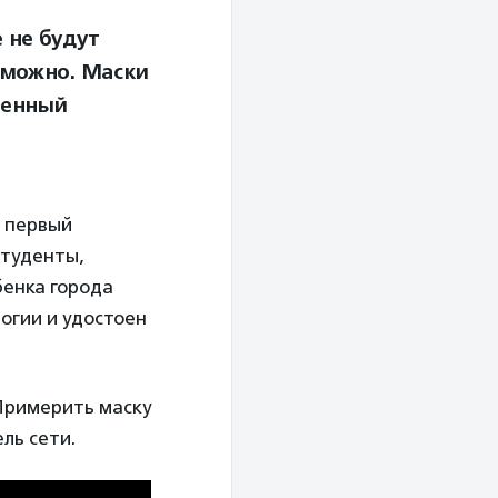
е не будут
зможно. Маски
ленный
л первый
студенты,
бенка города
огии и удостоен
Примерить маску
ль сети.