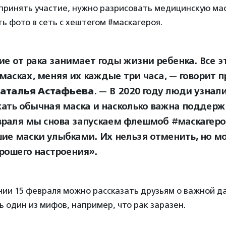
принять участие, нужно разрисовать медицинскую мас
ь фото в сеть с хештегом #маскагероя.
ие от рака занимает годы жизни ребенка. Все э
 масках, меняя их каждые три часа, — говорит 
аталья Астафьева
. — В 2020 году люди узнал
ать обычная маска и насколько важна поддержк
враля мы снова запускаем флешмоб #маскагеро
ие маски улыбками. Их нельзя отменить, но м
орошего настроения».
нии 15 февраля можно рассказать друзьям о важной д
ь один из мифов, например, что рак заразен.