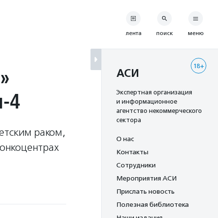
лента
поиск
меню
18+
»
АСИ
-4
Экспертная организация
и информационное
агентство некоммерческого
сектора
етским раком,
О нас
 онкоцентрах
Контакты
Сотрудники
Мероприятия АСИ
Прислать новость
Полезная библиотека
Наши издания