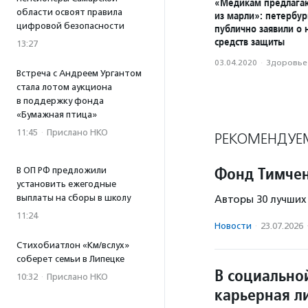
«Медикам предлагаю
области освоят правила
из марли»: петербур
цифровой безопасности
публично заявили о 
средств защиты
13:27
03.04.2020
·
Здоровье
Встреча с Андреем Ургантом
стала лотом аукциона
в поддержку фонда
«Бумажная птица»
11:45
·
Прислано НКО
РЕКОМЕНДУЕ
Фонд Тимчен
В ОП РФ предложили
установить ежегодные
выплаты на сборы в школу
Авторы 30 лучших
11:24
Новости
·
23.07.2026
Стихобиатлон «Км/вслух»
соберет семьи в Липецке
В социально
10:32
·
Прислано НКО
карьерная л