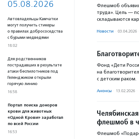
05.08.2026
Флешмоб объявил
труда». Цель — п
Автовладельцы Камчатки
складываются кар
могут получить стикеры
о правилах добрососедства
Новости
·
03.04.2026
с бурыми медведями
18:02
Благотворит
Для родственников
Фонд «Дети Росс
пострадавших в результате
атаки беспилотников под
на благотворите
Геленджиком открыли
с детским раком.
горячую линию
Анонсы
·
13.02.2026
·
16:58
Портал поиска доноров
Челябинская
крови для животных
«Одной Крови» заработал
флешмоб в ч
по всей России
16:53
Флешмоб «Подаро