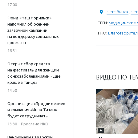
17:00
Челябинск
,
Чел
Фонд «Наш Норильск»
ТЕГИ:
медицинские 
напомнил об осенней
заявочной кампании
НКО:
Благотворител
на поддержку социальных
проектов
16:31
Открыт сбор средств
на фестиваль для женщин
ВИДЕО ПО ТЕ
с онкозаболеваниями «Еще
краше в танце»
14:50
Организация «Продвижение»
и компания «Инва-Титан»
будут сотрудничать
13:30
·
Прислано НКО
Пенсионеры Самарской