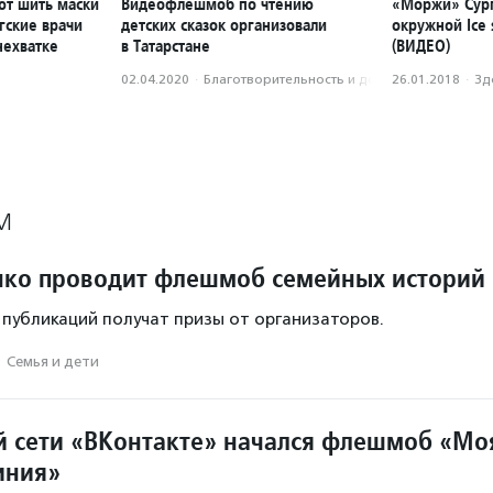
т шить маски
Видеофлешмоб по чтению
«Моржи» Сург
гские врачи
детских сказок организовали
окружной Ice
нехватке
в Татарстане
(ВИДЕО)
02.04.2020
·
Благотвори­тель­ность и доброволь­чест­во
26.01.2018
·
Зд
М
ко проводит флешмоб семейных историй
 публикаций получат призы от организаторов.
·
Семья и дети
й сети «ВКонтакте» начался флешмоб «Мо
иния»