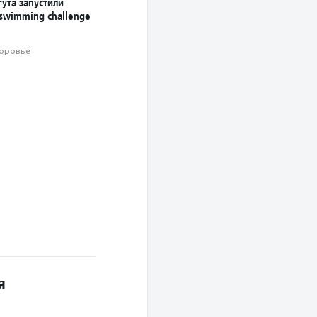
ута запустили
 swimming challenge
оровье
я