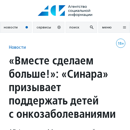
Перейти
к
содержанию
новости
сервисы
поиск
меню
18+
Новости
«Вместе сделаем
больше!»: «Синара»
призывает
поддержать детей
с онкозаболеваниями