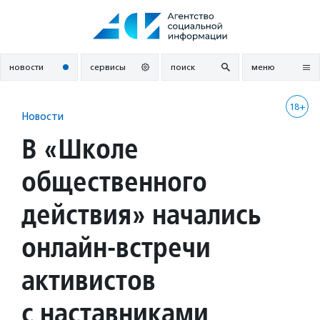
Перейти
к
содержанию
новости
сервисы
поиск
меню
18+
Новости
В «Школе
общественного
действия» начались
онлайн-встречи
активистов
с наставниками