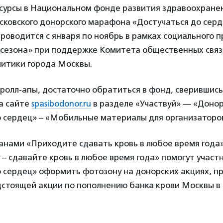
есурсы в Национальном фонде развития здравоохране
сковского донорского марафона «Достучаться до сер
проводится с января по ноябрь в рамках социального 
 сезона» при поддержке Комитета общественных связ
итики города Москвы.
ролл-апы, достаточно обратиться в фонд, сверившись
а сайте
spasibodonor.ru
в разделе «Участвуй» — «Доно
о сердец» – «Мобильные материалы для организаторо
ганами «Приходите сдавать кровь в любое время года
 – сдавайте кровь в любое время года» помогут учас
 сердец» оформить фотозону на донорских акциях, п
стоящей акции по пополнению банка крови Москвы в 