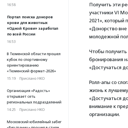
Получить эти р
16:58
участники VI Мо
Портал поиска доноров
2021», который 
крови для животных
«Донорство вне
«Одной Крови» заработал
по всей России
молодежной пол
16:53
Чтобы получить 
В Тюменской области прошел
бронирования н
кубок по спортивному
ориентированию
«Достучаться д
«Тюменский формат-2026»
15:19
·
Прислано НКО
Ролл-апы со сло
жизнь к лучшему
Организация «Радость»
открывает сеть
«Достучаться до
региональных подразделений
внимание к пред
14:25
·
Прислано НКО
организации.
Московский юбилейный забег
«Без границ» прошел в стиле