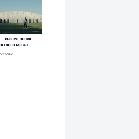
ол: вышел ролик
остного мозга
оровье
»