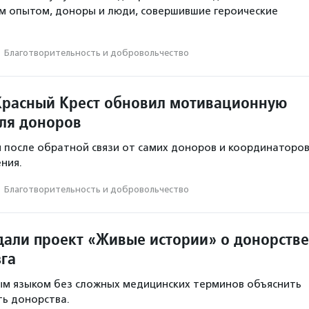
м опытом, доноры и люди, совершившие героические
·
Благотвори­тель­ность и доброволь­чест­во
Красный Крест обновил мотивационную
ля доноров
 после обратной связи от самих доноров и координаторо
ния.
·
Благотвори­тель­ность и доброволь­чест­во
здали проект «Живые истории» о донорстве
зга
ым языком без сложных медицинских терминов объяснить
ь донорства.