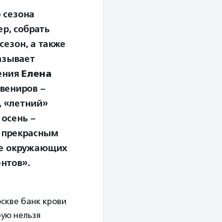
 сезона
ер, собрать
сезон, а также
азывает
ения
Елена
увениров –
, «летний»
 осень –
о прекрасным
ие окружающих
ентов».
скве банк крови
рую нельзя