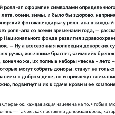
 ролл-ап оформлен символами определенного
 лета, осени, зимы, и было бы здорово, наприм
онорский фотокалендарь» у ролл-апа в каждый 
ого ролл-апа со всеми временами года, — расск
р Национального фонда развития здравоохран
нюк
. — Ну а всесезонная коллекция донорских с
яя» ручка, «осенний» браслет, «зимний» брелок
, конечно же, их полные наборы «весна – лето –
которые могут собрать доноры, станут не тольк
анием о добром деле, но и привлекут вниман
жно, подвигнут и их к сдаче крови и ее компон
 Стефанюк, каждая акция нацелена на то, чтобы в Мо
оянно — так же, как постоянно донорская кровь, кото