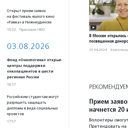
Открыт прием заявок
на фестиваль малого кино
«Рамка» в Нижнеудинске
10:32
·
Прислано НКО
В Москве открылась 
посвященная донорс
03.08.2026
25.04.2024
·
Благотвори
Фонд «Онкологика» открыл
центры поддержки
онкопациентов в шести
регионах России
18:37
РЕКОМЕНДУЕ
Российским студентам могут
Прием заяво
разрешить защищать
начнется 20
дипломы в виде социальных
проектов
Волонтеры смогут
17:57
Претендовать на 