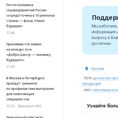
Почти половина
соцпредприятий России
сосредоточена в 10 регионах
Поддерж
страны — фонд «Наше
Мы работаем, 
будущее»
информация и
17:46
вопросу в бла
достигнем
Принимаются заявки
на конкурс эссе
«Добро.Центр — человеку
будущего»
17:39
Москва
ТЕГИ:
донорство кро
В Москве и Петербурге
пройдут тренинги
продукция
по профилактике выгорания
НКО:
Некоммерческ
для помогающих
специалистов
Узнайте боль
15:32
·
Прислано НКО
Уникальный спектакль