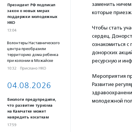
заменить ничем 
Президент РФ подписал
закон о новых мерах
которые приезжа
поддержки молодежных
НКО
Чтобы стать уча
13:04
сердец. Донорст
Волонтеры Наставнического
ознакомиться с 
центра преобразили
донорских акци
территорию дома ребенка
ресурсную и ин
при колонии в Можайске
10:32
·
Прислано НКО
Мероприятия про
04.08.2026
Развитие регуля
здравоохранени
Биологи предупредили,
молодежной пол
что развитие туризма
на Камчатке может
навредить косаткам
17:59