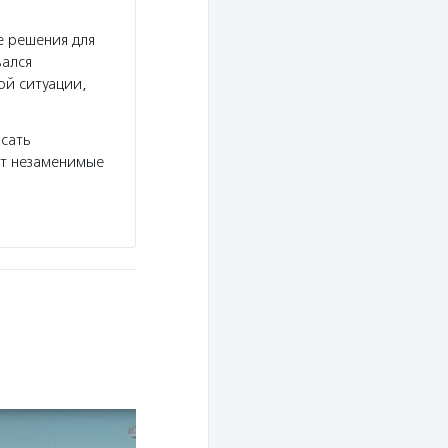
е решения для
вался
ой ситуации,
сать
ят незаменимые