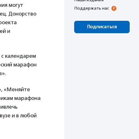
ния могут
Поддержать нас
дец. Донорство
проекта
Подписаться
ей и
 с календарем
рский марафон
в».
», «Меняйте
тникам марафона
ривлечь
вузе и в любой