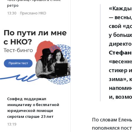
ретро
«Каждый
13:30
·
Прислано НКО
— весны,
свой «д
у больш
директо
Стефа
«весенн
стикер и
зима», 
напомин
и, возмо
Совфед поддержал
инициативу о бесплатной
юридической помощи
сиротам старше 23 лет
По словам Елены
13:19
пополнялся пост