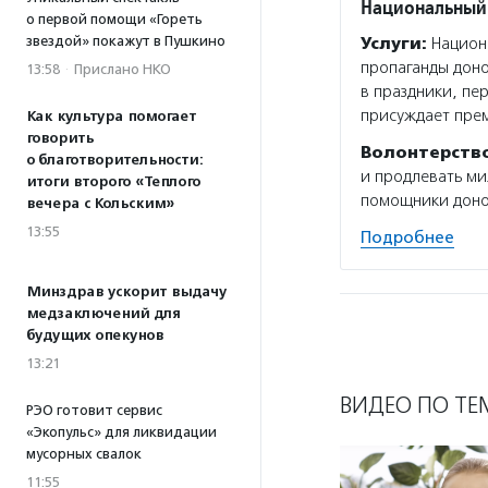
Национальный
о первой помощи «Гореть
звездой» покажут в Пушкино
Услуги:
Национа
пропаганды доно
13:58
·
Прислано НКО
в праздники, пе
присуждает пре
Как культура помогает
говорить
Волонтерств
о благотворительности:
и продлевать ми
итоги второго «Теплого
помощники доно
вечера с Кольским»
13:55
Подробнее
Минздрав ускорит выдачу
медзаключений для
будущих опекунов
13:21
ВИДЕО ПО ТЕ
РЭО готовит сервис
«Экопульс» для ликвидации
мусорных свалок
11:55