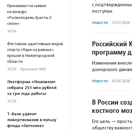
с подтвержденны
Принимаются заявки
поступки.
на конкурс
«Росмолодежь.Гранты 2
Новости
·
10.07.2026
сезон»
16:54
Российский 
Фестиваль адаптивных видов
спорта «Пари на равных»
программу д
прошел в Нижегородской
области
Изменения внесли
16:39
·
Прислано НКО
донорского движе
Новости
·
30.06.2026
Платформа «Поможем»
собрала 253 млн рублей
за три года работы
В России со
15:56
костного мо
Т-Банк удвоит
пожертвования в пользу
Его цель — прост
фонда «Галчонок»
обществу важност