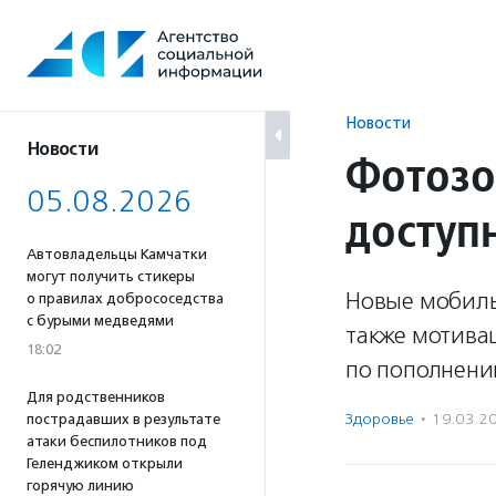
Перейти
к
содержанию
Новости
Новости
Фотозо
05.08.2026
доступ
Автовладельцы Камчатки
могут получить стикеры
Новые мобиль
о правилах добрососедства
с бурыми медведями
также мотива
18:02
по пополнени
Для родственников
Здоровье
·
19.03.2
пострадавших в результате
атаки беспилотников под
Геленджиком открыли
горячую линию