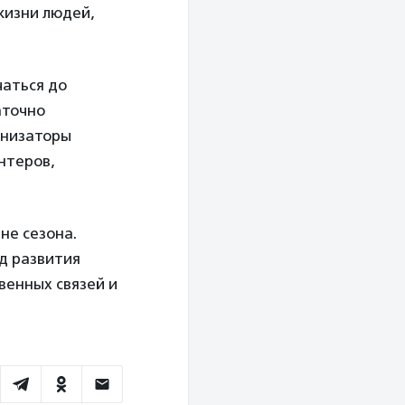
жизни людей,
чаться до
аточно
анизаторы
нтеров,
не сезона.
д развития
венных связей и