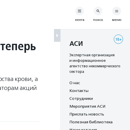
лента
поиск
меню
18+
теперь
АСИ
Экспертная организация
и информационное
агентство некоммерческого
сектора
ства крови, а
О нас
аторам акций
Контакты
Сотрудники
Мероприятия АСИ
Прислать новость
Полезная библиотека
Наши издания