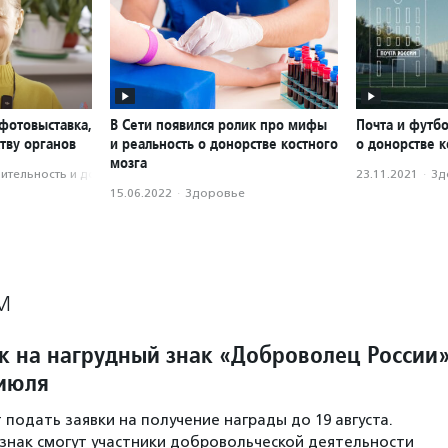
фотовыставка,
В Сети появился ролик про мифы
Почта и футб
тву органов
и реальность о донорстве костного
о донорстве к
мозга
­тель­ность и доброволь­чест­во
23.11.2021
·
Зд
15.06.2022
·
Здоровье
М
к на нагрудный знак «Доброволец России
 июля
 подать заявки на получение награды до 19 августа.
знак смогут участники добровольческой деятельности