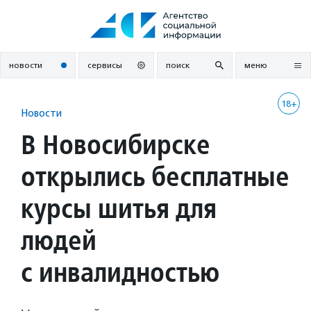
Перейти
к
содержанию
новости
сервисы
поиск
меню
18+
Новости
В Новосибирске
открылись бесплатные
курсы шитья для
людей
с инвалидностью