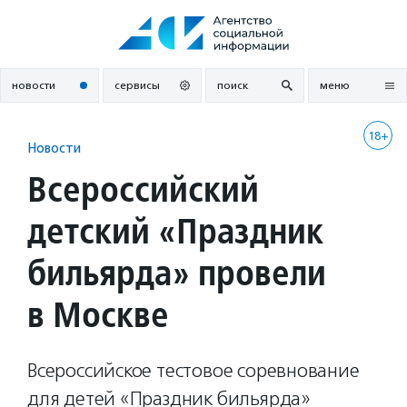
Перейти
к
содержанию
новости
сервисы
поиск
меню
18+
Новости
Всероссийский
детский «Праздник
бильярда» провели
в Москве
Всероссийское тестовое соревнование
для детей «Праздник бильярда»