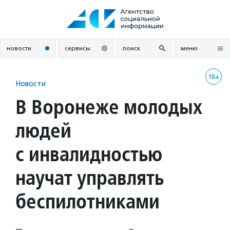
Перейти
к
содержанию
новости
сервисы
поиск
меню
18+
Новости
В Воронеже молодых
людей
с инвалидностью
научат управлять
беспилотниками