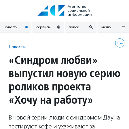
Перейти
к
содержанию
новости
сервисы
поиск
меню
18+
Новости
«Синдром любви»
выпустил новую серию
роликов проекта
«Хочу на работу»
В новой серии люди с синдромом Дауна
тестируют кофе и ухаживают за