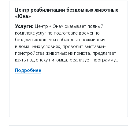
Центр реабилитации бездомных животных
Синдр
«Юна»
Услуг
Услуги:
Центр «Юна» оказывает полный
с синд
комплекс услуг по подготовке временно
и пере
бездомных кошек и собак для проживания
помога
в домашних условиях, проводит выставки-
досуго
пристройства животных из приюта, предлагает
провод
взять под опеку питомца, реализует программу…
Волон
Подробнее
объеди
любви»
команд
идеи в
людям 
Подро