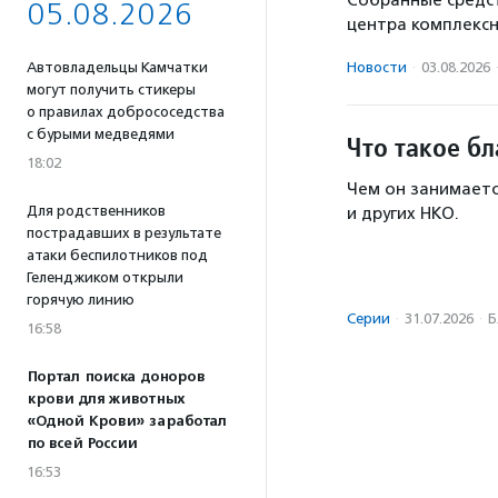
05.08.2026
центра комплекс
Новости
·
03.08.2026
Автовладельцы Камчатки
могут получить стикеры
о правилах добрососедства
с бурыми медведями
Что такое б
18:02
Чем он занимаетс
Для родственников
и других НКО.
пострадавших в результате
атаки беспилотников под
Геленджиком открыли
горячую линию
Серии
·
31.07.2026
·
Б
16:58
Портал поиска доноров
крови для животных
«Одной Крови» заработал
по всей России
16:53