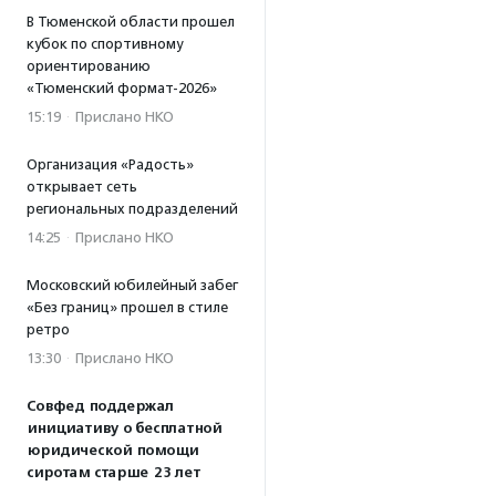
В Тюменской области прошел
кубок по спортивному
ориентированию
«Тюменский формат-2026»
15:19
·
Прислано НКО
Организация «Радость»
открывает сеть
региональных подразделений
14:25
·
Прислано НКО
Московский юбилейный забег
«Без границ» прошел в стиле
ретро
13:30
·
Прислано НКО
Совфед поддержал
инициативу о бесплатной
юридической помощи
сиротам старше 23 лет