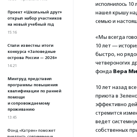
исполнилось 10 
нашел крышу над
Проект «Школьный друг»
открыл набор участников
семью и настоя
на новый учебный год
15:16
«Мы всегда гово
10 лет — истор
Стали известны итоги
конкурса «Заповедные
быстро, но ряд
острова России — 2026»
четвероногих др
14:21
фонда
Вера М
Минтруд представил
программы повышения
10 лет назад вс
квалификации по ранней
приюта в Зелен
помощи
и сопровождаемому
эффективно дей
проживанию
стремится изме
13:45
ведет системну
собственных при
Фонд «Катрен» поможет
внедрить современные