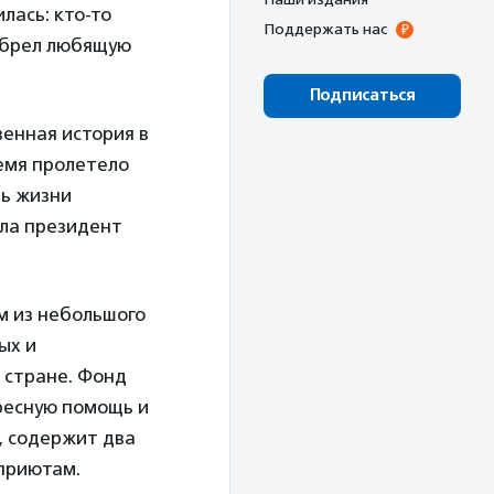
лась: кто-то
Поддержать нас
иобрел любящую
Подписаться
венная история в
емя пролетело
ть жизни
ила президент
м из небольшого
ых и
 стране. Фонд
ресную помощь и
, содержит два
 приютам.