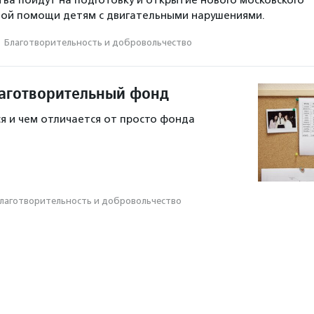
ной помощи детям с двигательными нарушениями.
·
Благотвори­тель­ность и доброволь­чест­во
лаготворительный фонд
я и чем отличается от просто фонда
лаготвори­тель­ность и доброволь­чест­во