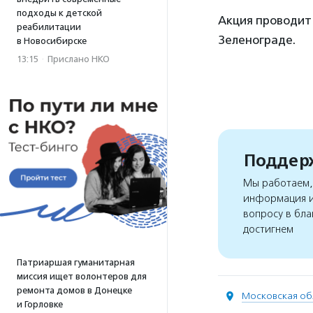
подходы к детской
Акция проводит
реабилитации
Зеленограде.
в Новосибирске
13:15
·
Прислано НКО
Поддерж
Мы работаем, 
информация и
вопросу в бла
достигнем
Патриаршая гуманитарная
миссия ищет волонтеров для
ремонта домов в Донецке
Московская об
и Горловке