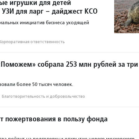
ые игрушки для детей
 УЗИ для ларг – дайджест КСО
иальных инициатив бизнеса уходящей
Корпоративная ответственность
Поможем» собрала 253 млн рублей за три
овали более 50 тысяч человек.
·
Благотвори­тель­ность и доброволь­чест­во
ит пожертвования в пользу фонда
ва пойдут на подготовку и открытие нового московского