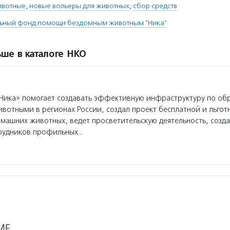
ивотные
,
новые вольеры для животных
,
сбор средств
льный фонд помощи бездомным животным "Ника"
ше в каталоге НКО
Ника» помогает создавать эффективную инфраструктуру по о
вотными в регионах России, создал проект бесплатной и льгот
машних животных, ведет просветительскую деятельность, созда
рудников профильных…
МЕ