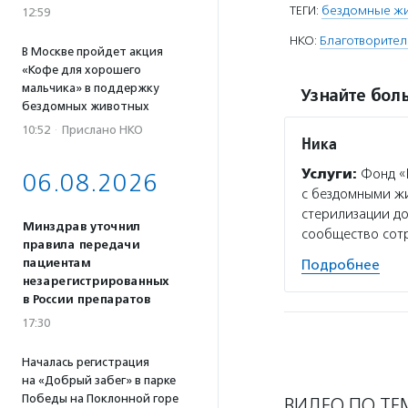
ТЕГИ:
бездомные ж
12:59
НКО:
Благотворите
В Москве пройдет акция
«Кофе для хорошего
мальчика» в поддержку
Узнайте боль
бездомных животных
10:52
·
Прислано НКО
Ника
Услуги:
Фонд «
06.08.2026
с бездомными жи
стерилизации до
Минздрав уточнил
сообщество сот
правила передачи
пациентам
Подробнее
незарегистрированных
в России препаратов
17:30
Началась регистрация
на «Добрый забег» в парке
Победы на Поклонной горе
ВИДЕО ПО ТЕ