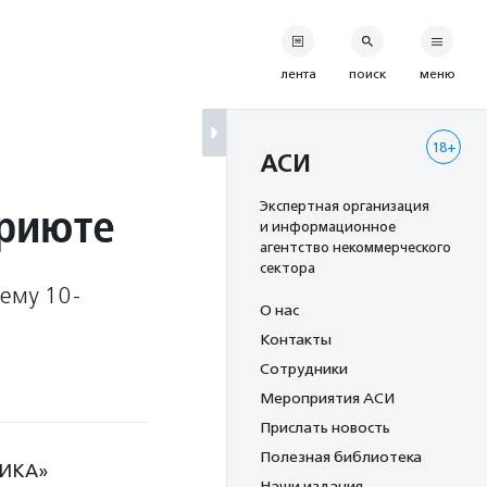
лента
поиск
меню
18+
АСИ
приюте
Экспертная организация
и информационное
агентство некоммерческого
сектора
оему 10-
О нас
Контакты
Сотрудники
Мероприятия АСИ
Прислать новость
Полезная библиотека
НИКА»
Наши издания