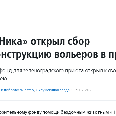
Ника» открыл сбор
онструкцию вольеров в 
фонд для зеленоградского приюта открыл к св
ею.
ь и доброволь­чест­во
,
Окружающая среда
·
15.07.2021
ворительному фонду помощи бездомным животным «