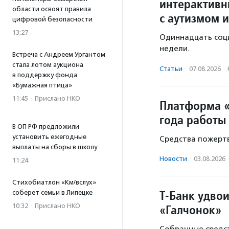
интерактивн
области освоят правила
с аутизмом и
цифровой безопасности
13:27
Одиннадцать соц
недели.
Встреча с Андреем Ургантом
стала лотом аукциона
Статьи
·
07.08.2026
·
в поддержку фонда
«Бумажная птица»
11:45
·
Прислано НКО
Платформа «
года работы
В ОП РФ предложили
установить ежегодные
Средства пожертв
выплаты на сборы в школу
Новости
·
03.08.2026
11:24
Стихобиатлон «Км/вслух»
Т-Банк удво
соберет семьи в Липецке
«Галчонок»
10:32
·
Прислано НКО
Собранные средст