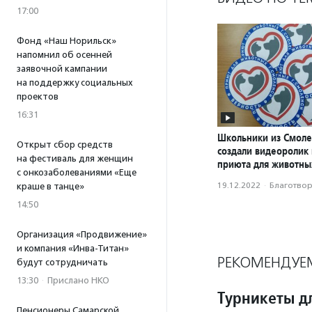
17:00
Фонд «Наш Норильск»
напомнил об осенней
заявочной кампании
на поддержку социальных
проектов
16:31
Школьники из Смоле
Открыт сбор средств
создали видеоролик
на фестиваль для женщин
приюта для животны
с онкозаболеваниями «Еще
19.12.2022
·
Благотвори
краше в танце»
14:50
Организация «Продвижение»
и компания «Инва-Титан»
РЕКОМЕНДУЕ
будут сотрудничать
13:30
·
Прислано НКО
Турникеты д
Пенсионеры Самарской