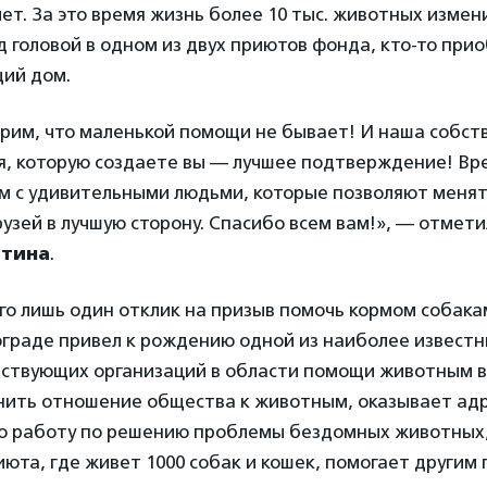
лет. За это время жизнь более 10 тыс. животных измени
 головой в одном из двух приютов фонда, кто-то пр
щий дом.
рим, что маленькой помощи не бывает! И наша собст
ия, которую создаете вы — лучшее подтверждение! Вр
ом с удивительными людьми, которые позволяют меня
узей в лучшую сторону. Спасибо всем вам!», — отмет
итина
.
его лишь один отклик на призыв помочь кормом собака
ограде привел к рождению одной из наиболее известн
ствующих организаций в области помощи животным в
нить отношение общества к животным, оказывает ад
ю работу по решению проблемы бездомных животных
юта, где живет 1000 собак и кошек, помогает другим