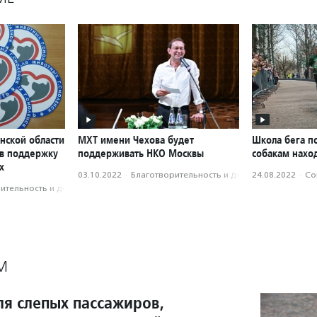
нской области
МХТ имени Чехова будет
Школа бега п
 в поддержку
поддерживать НКО Москвы
собакам нахо
х
03.10.2022
·
Благотвори­тель­ность и доброволь­чест­во
24.08.2022
·
Со
­тель­ность и доброволь­чест­во
М
ля слепых пассажиров,