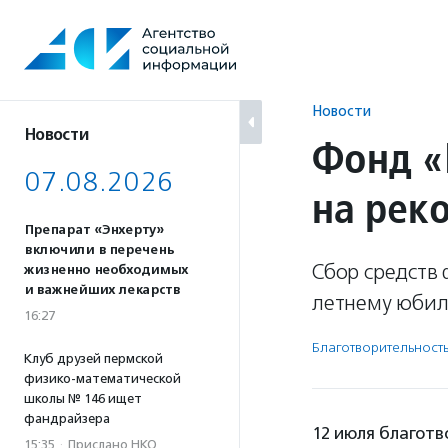
Перейти
к
содержанию
Новости
Новости
Фонд «
07.08.2026
на рек
Препарат «Энхерту»
включили в перечень
Сбор средств 
жизненно необходимых
и важнейших лекарств
летнему юбил
16:27
Благотвори­тель­ност
Клуб друзей пермской
физико-математической
школы № 146 ищет
фандрайзера
12 июля благот
15:35
·
Прислано НКО