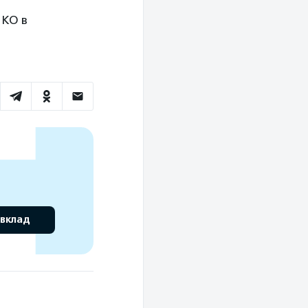
НКО в
 вклад