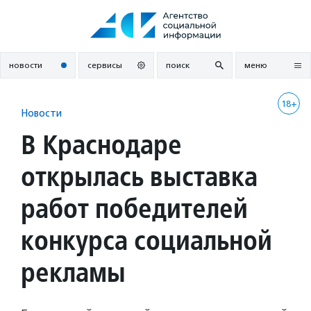
Перейти
к
содержанию
новости
сервисы
поиск
меню
18+
Новости
В Краснодаре
открылась выставка
работ победителей
конкурса социальной
рекламы