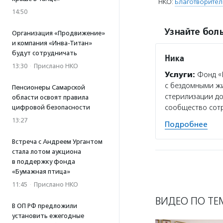
НКО:
Благотворите
14:50
Узнайте боль
Организация «Продвижение»
и компания «Инва-Титан»
будут сотрудничать
Ника
13:30
·
Прислано НКО
Услуги:
Фонд «
с бездомными жи
Пенсионеры Самарской
стерилизации до
области освоят правила
сообщество сот
цифровой безопасности
13:27
Подробнее
Встреча с Андреем Ургантом
стала лотом аукциона
в поддержку фонда
«Бумажная птица»
11:45
·
Прислано НКО
ВИДЕО ПО ТЕ
В ОП РФ предложили
установить ежегодные