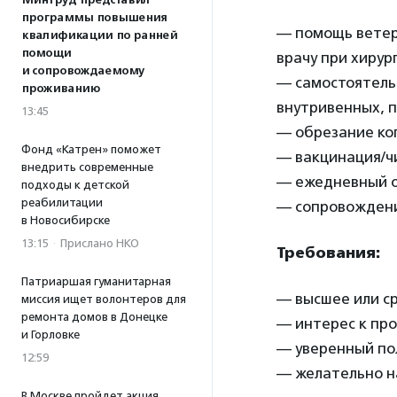
Минтруд представил
программы повышения
— помощь ветер
квалификации по ранней
помощи
врачу при хирур
и сопровождаемому
— самостоятель
проживанию
внутривенных, 
13:45
— обрезание ког
Фонд «Катрен» поможет
— вакцинация/ч
внедрить современные
— ежедневный о
подходы к детской
реабилитации
— сопровождени
в Новосибирске
13:15
·
Прислано НКО
Требования:
Патриаршая гуманитарная
— высшее или с
миссия ищет волонтеров для
ремонта домов в Донецке
— интерес к пр
и Горловке
— уверенный по
12:59
— желательно н
В Москве пройдет акция