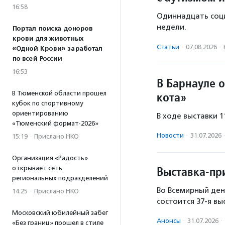
16:58
Одиннадцать соц
недели.
Портал поиска доноров
крови для животных
Статьи
·
07.08.2026
·
«Одной Крови» заработал
по всей России
16:53
В Барнауле 
кота»
В Тюменской области прошел
кубок по спортивному
ориентированию
В ходе выставки 
«Тюменский формат-2026»
Новости
·
31.07.2026
15:19
·
Прислано НКО
Организация «Радость»
Выставка-пр
открывает сеть
региональных подразделений
Во Всемирный ден
14:25
·
Прислано НКО
состоится 37-я вы
Московский юбилейный забег
Анонсы
·
31.07.2026
·
«Без границ» прошел в стиле