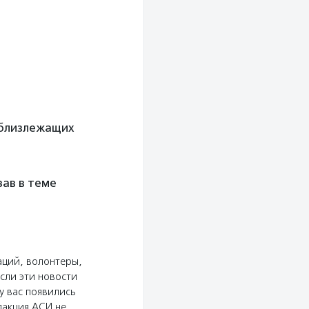
 близлежащих
зав в теме
аций, волонтеры,
сли эти новости
у вас появились
дакция АСИ не