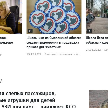
олик
Школьники из Смоленской области
Школа бега п
иректоре
создали видеоролик в поддержку
собакам нахо
приюта для животных
24.08.2022
·
Со
ор
19.12.2022
·
Благотвори­тель­ность и доброволь­чест­во
М
ля слепых пассажиров,
ые игрушки для детей
 УЗИ для ларг – дайджест КСО