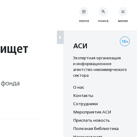
лента
поиск
меню
18+
 ищет
АСИ
Экспертная организация
и информационное
агентство некоммерческого
сектора
о фонда
О нас
Контакты
Сотрудники
Мероприятия АСИ
Прислать новость
Полезная библиотека
Наши издания