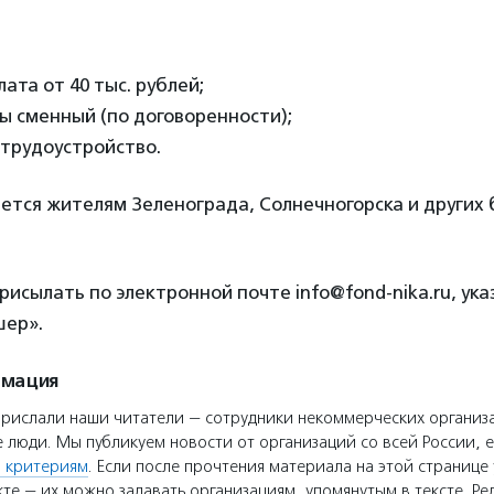
ата от 40 тыс. рублей;
ы сменный (по договоренности);
трудоустройство.
ется жителям Зеленограда, Солнечногорска и других
исылать по электронной почте info@fond-nika.ru, ука
шер».
рмация
прислали наши читатели — сотрудники некоммерческих организ
 люди. Мы публикуем новости от организаций со всей России, е
 критериям
. Если после прочтения материала на этой странице 
те — их можно задавать организациям, упомянутым в тексте. Ре