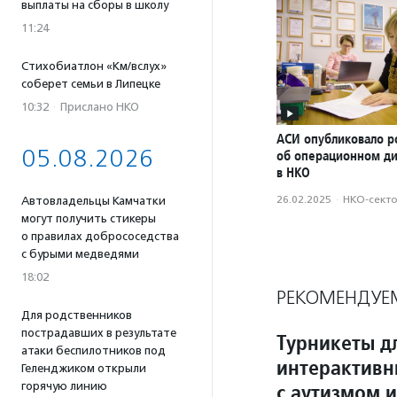
выплаты на сборы в школу
11:24
Стихобиатлон «Км/вслух»
соберет семьи в Липецке
10:32
·
Прислано НКО
АСИ опубликовало р
05.08.2026
об операционном д
в НКО
26.02.2025
·
НКО-сект
Автовладельцы Камчатки
могут получить стикеры
о правилах добрососедства
с бурыми медведями
18:02
РЕКОМЕНДУЕ
Для родственников
пострадавших в результате
Турникеты д
атаки беспилотников под
интерактивн
Геленджиком открыли
с аутизмом и
горячую линию