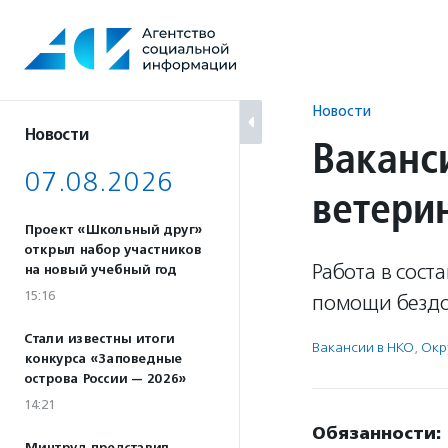
Перейти
к
содержанию
Новости
Новости
Ваканс
07.08.2026
ветери
Проект «Школьный друг»
открыл набор участников
Работа в сос
на новый учебный год
15:16
помощи безд
Стали известны итоги
Вакансии в НКО
,
Окр
конкурса «Заповедные
острова России — 2026»
14:21
Обязанности: