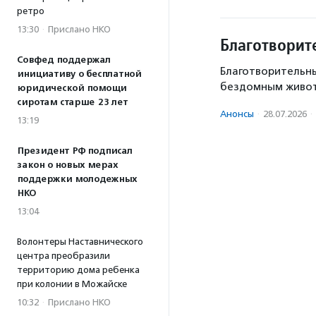
ретро
13:30
·
Прислано НКО
Благотворит
Совфед поддержал
Благотворительн
инициативу о бесплатной
бездомным живо
юридической помощи
сиротам старше 23 лет
Анонсы
·
28.07.2026
·
13:19
Президент РФ подписал
закон о новых мерах
поддержки молодежных
НКО
13:04
Волонтеры Наставнического
центра преобразили
территорию дома ребенка
при колонии в Можайске
10:32
·
Прислано НКО