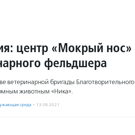
ия: центр «Мокрый нос»
нарного фельдшера
таве ветеринарной бригады Благотворительног
омным животным «Ника».
ужающая среда
·
13.08.2021