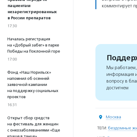
комментирует пр
пациентам
незарегистрированных
в России препаратов
17:30
Началась регистрация
на «Добрый забег» в парке
Победы на Поклонной горе
Поддерж
17:00
Мы работаем, 
Фонд «Наш Норильск»
информация и
напомнил об осенней
вопросу в бла
заявочной кампании
достигнем
на поддержку социальных
проектов
16:31
Москва
Открыт сбор средств
на фестиваль для женщин
ТЕГИ:
бездомные ж
с онкозаболеваниями «Еще
краше в танце»