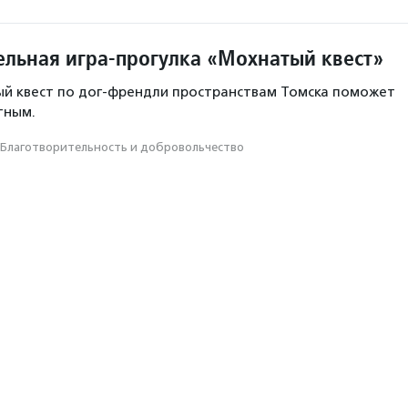
ельная игра-прогулка «Мохнатый квест»
ый квест по дог-френдли пространствам Томска поможет
тным.
Благотвори­тель­ность и доброволь­чест­во