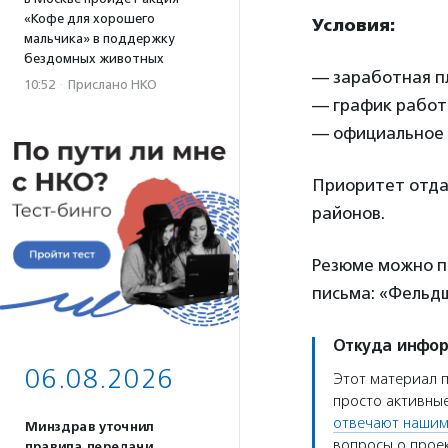
«Кофе для хорошего
Условия:
мальчика» в поддержку
бездомных животных
— заработная пл
10:52
·
Прислано НКО
— график работ
— официальное 
Приоритет отда
районов.
Резюме можно пр
письма: «Фельд
Откуда инфо
06.08.2026
Этот материал 
просто активные
отвечают нашим
Минздрав уточнил
вопросы о проек
правила передачи