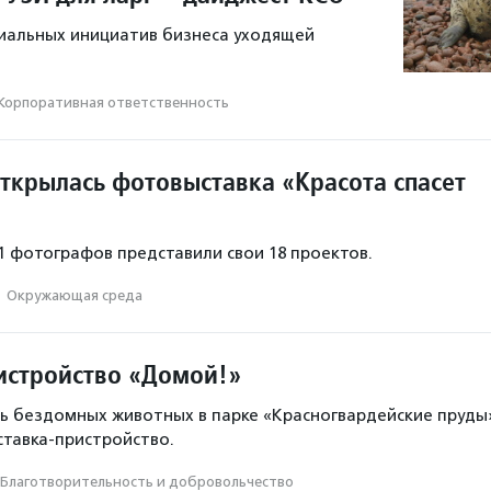
иальных инициатив бизнеса уходящей
Корпоративная ответственность
открылась фотовыставка «Красота спасет
11 фотографов представили свои 18 проектов.
·
Окружающая среда
истройство «Домой!»
ь бездомных животных в парке «Красногвардейские пруды
ставка-пристройство.
Благотвори­тель­ность и доброволь­чест­во