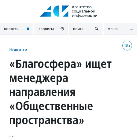
Перейти
к
содержанию
новости
сервисы
поиск
меню
18+
Новости
«Благосфера» ищет
менеджера
направления
«Общественные
пространства»