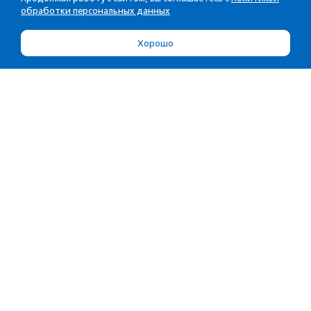
обработки персональных данных
Хорошо
Об агентстве
Услуги
Об агентстве
Прислать материал
Сотрудники
Партнерам
Редполитика
Портфолио